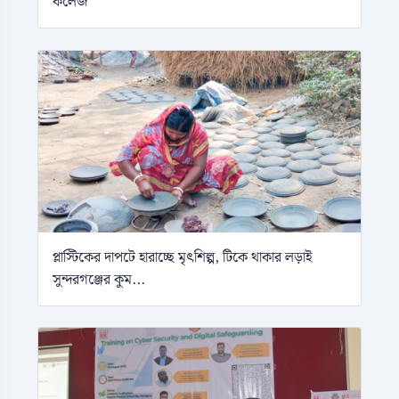
কলেজ
প্লাস্টিকের দাপটে হারাচ্ছে মৃৎশিল্প, টিকে থাকার লড়াই
সুন্দরগঞ্জের কুম...