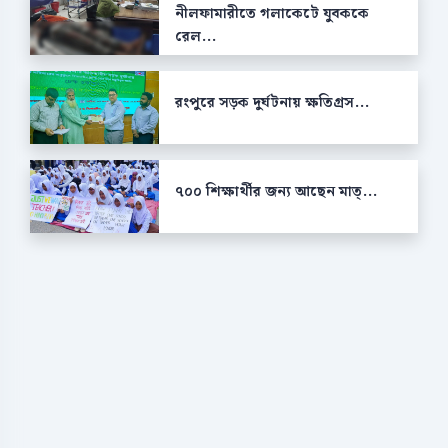
নীলফামারীতে গলাকেটে যুবককে
রেল...
রংপুরে সড়ক দুর্ঘটনায় ক্ষতিগ্রস...
৭০০ শিক্ষার্থীর জন্য আছেন মাত্...