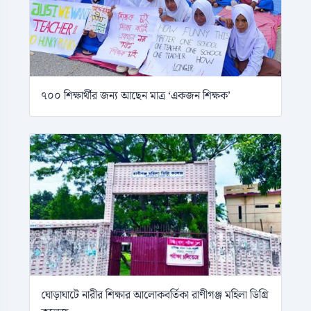
৭০০ শিক্ষার্থীর জন্য আছেন মাত্র ‘একজন শিক্ষক’
ঘোড়াঘাটে নারীর শিক্ষার আলোকবর্তিকা রাণীগঞ্জ মহিলা ডিগ্রি