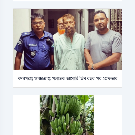
বদরগঞ্জে সাজাপ্রাপ্ত পলাতক আসামি তিন বছর পর গ্রেফতার