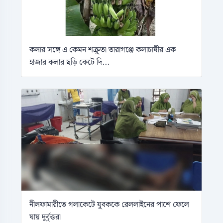
কলার সঙ্গে এ কেমন শক্রুতা তারাগঞ্জে কলাচাষীর এক
হাজার কলার ছড়ি কেটে দি...
নীলফামারীতে গলাকেটে যুবককে রেললাইনের পাশে ফেলে
যায় দুর্বৃত্তরা