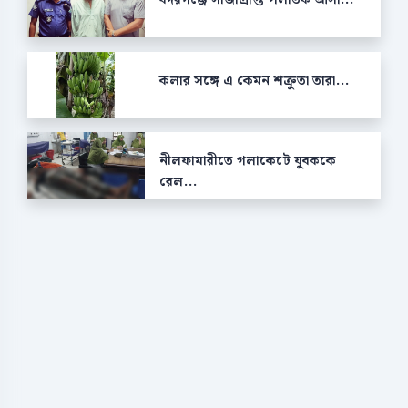
কলার সঙ্গে এ কেমন শক্রুতা তারা...
নীলফামারীতে গলাকেটে যুবককে
রেল...