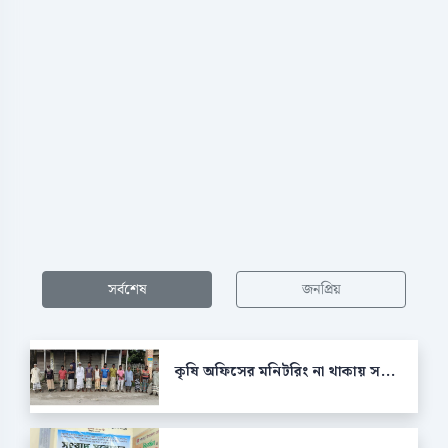
সর্বশেষ
জনপ্রিয়
কৃষি অফিসের মনিটরিং না থাকায় স...