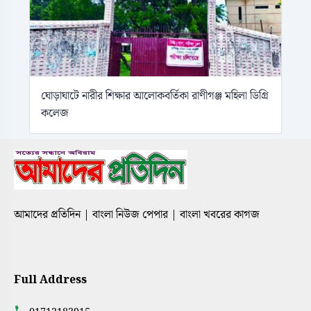
ঘোড়াঘাটে নারীর শিক্ষার আলোকবর্তিকা রাণীগঞ্জ মহিলা ডিগ্রি
কলেজ
আমাদের প্রতিদিন | বাংলা নিউজ পেপার | বাংলা খবরের কাগজ
Full Address