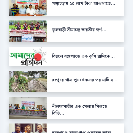
গঙ্গাচড়ায় ৫০ লাখ টাকা আত্মসাতে...
ফুলবাড়ী সীমান্তে ভারতীয় স্বর্ণ...
বিরলে বজ্রপাতে এক কৃষি শ্রমিকে...
রংপুরে খাল পুনঃখননের পর মাটি ধ...
নীলফামারীর এক মেলায় মিলছে
বিভি...
বদরগঞ্জে সাজাপ্রাপ্ত পলাতক আসা...