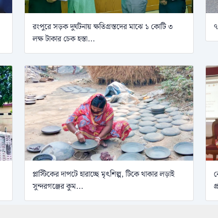
রংপুরে সড়ক দুর্ঘটনায় ক্ষতিগ্রস্তদের মাঝে ১ কোটি ৩
৭
লক্ষ টাকার চেক হস্তা...
প্লাস্টিকের দাপটে হারাচ্ছে মৃৎশিল্প, টিকে থাকার লড়াই
ব
সুন্দরগঞ্জের কুম...
প