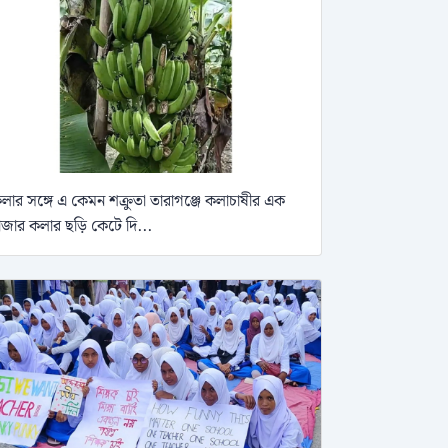
লার সঙ্গে এ কেমন শক্রুতা তারাগঞ্জে কলাচাষীর এক
াজার কলার ছড়ি কেটে দি...