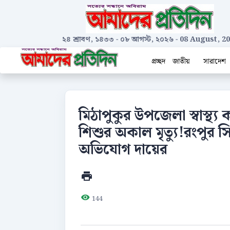
২৪ শ্রাবণ, ১৪৩৩
-
০৮ আগস্ট, ২০২৬
-
08 August, 2
প্রচ্ছদ
জাতীয়
সারাদেশ
মিঠাপুকুর উপজেলা স্বাস্থ্
শিশুর অকাল মৃত্যু!রংপুর 
অভিযোগ দায়ের
144