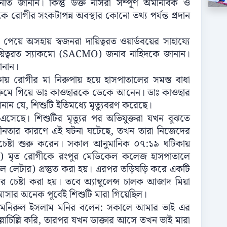
 জানান। কিন্তু উক্ত নার্সরা সম্পূর্ণ অমানবিক ও
কে রোগীর সংকটাপন্ন অবস্থার কোনো তথ্য পর্যন্ত প্রদান
েয়ে অসহায় স্বজনরা দায়িত্বরত ওয়ার্ডবয়ের সাহায্যে
ায়িত্বরত স্যাকমো (SACMO) জনাব নাহিদকে জানান।
ানান।
 রোগীর মা নিরুপায় হয়ে হাসপাতালের সমস্ত বাধা
রুমে গিয়ে ডাঃ কাওছারকে ডেকে আনেন। ডাঃ কাওছার
নান যে, শিশুটি ইতিমধ্যে মৃত্যুবরণ করেছে।
ছে। শিশুটির মৃত্যুর পর অভিযুক্তরা যখন বুঝতে
হীনতার কারণে এই ঘটনা ঘটেছে, তখন তারা নিজেদের
চেষ্টা শুরু করেন। সকাল আনুমানিক ০৭:১৯ ঘটিকায়
টা পর) মৃত রোগীকে রংপুর মেডিকেল কলেজ হাসপাতালে
েল লেটার) প্রস্তুত করা হয়। এরপর তড়িঘড়ি করে একটি
ার চেষ্টা করা হয়। তবে অ্যাম্বুলেন্স চালক আজাদ মিয়া
আসার অনেক পূর্বেই শিশুটি মারা গিয়েছিল।
 ভাই মনিরুল ইসলাম মনির বলেন: সকালে আমার ভাই এর
্লাচিল্লি করি, তারপর যখন ডাক্তার আসে তখন ভাই মারা