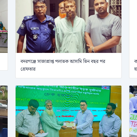
বদরগঞ্জে সাজাপ্রাপ্ত পলাতক আসামি তিন বছর পর
ক
গ্রেফতার
হ