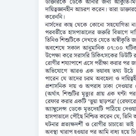
ডাক্তারকে ডেকে আনার জন্য আকুতি-মিনতি
দায়িত্বজ্ঞানহীন আচরণ করেন। তারা ডাক্তার
করেননি।
নার্সদের কাছ থেকে কোনো সহযোগিতা না প
পরবর্তীতে হাসপাতালের জরুরি বিভাগে দ
তিনিও শিশুটিকে দেখতে যেতে অস্বীকৃতি জ
অবশেষে সকাল আনুমানিক ০৭:০০ ঘটিকায়
উপেক্ষা করে সরাসরি চিকিৎসকের ডিউটি 
রোগীর শয্যাপাশে এসে পরীক্ষা করার পর জা
অভিযোগে আরও এক ভয়াবহ তথ্য উঠে এসে
পারেন যে তাদের চরম অবহেলা ও দায়িত্ব
প্রশাসনিক দায় ও অপরাধ ঢাকা দেওয়ার 
(অর্থাৎ শিশুটির মৃত্যুর প্রায় এক ঘণ্
রেফার করার একটি ‘ভুয়া ছাড়পত্র’ (রেফার
অ্যাম্বুলেন্স ডেকে মৃতদেহটি পাঠিয়ে দেওয়
হাসপাতালে পৌঁছে নিশ্চিত করেন যে, তিনি 
ঘটনার প্রত্যক্ষদর্শী ও রোগীর চাচাতো
অবস্থা খারাপ হওয়ার পর আমি বাধ্য হয়ে চিল