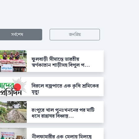
সর্বশেষ
জনপ্রিয়
ফুলবাড়ী সীমান্তে ভারতীয়
স্বর্ণকাতান শাড়ীসহ বিপুল প...
বিরলে বজ্রপাতে এক কৃষি শ্রমিকের
মৃত্যু
রংপুরে খাল পুনঃখননের পর মাটি
ধসে রান্নাঘর বিধ্বস্ত...
নীলফামারীর এক মেলায় মিলছে