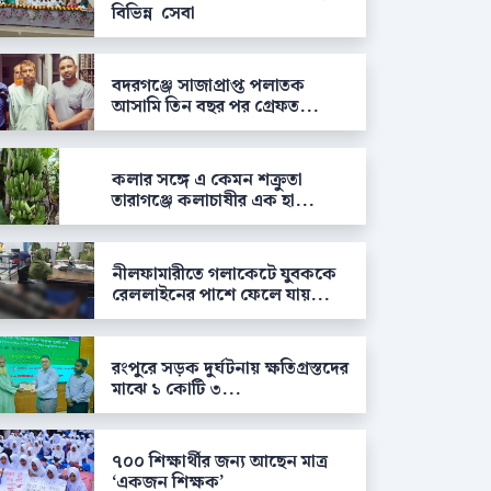
বিভিন্ন সেবা
বদরগঞ্জে সাজাপ্রাপ্ত পলাতক
আসামি তিন বছর পর গ্রেফত...
কলার সঙ্গে এ কেমন শক্রুতা
তারাগঞ্জে কলাচাষীর এক হা...
নীলফামারীতে গলাকেটে যুবককে
রেললাইনের পাশে ফেলে যায়...
রংপুরে সড়ক দুর্ঘটনায় ক্ষতিগ্রস্তদের
মাঝে ১ কোটি ৩...
৭০০ শিক্ষার্থীর জন্য আছেন মাত্র
‘একজন শিক্ষক’