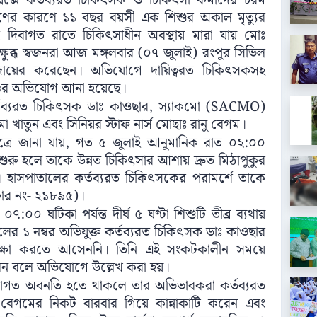
্লেক্সে কর্তব্যরত চিকিৎসক ও চিকিৎসা কর্মীদের চরম
ের কারণে ১১ বছর বয়সী এক শিশুর অকাল মৃত্যুর
দিবাগত রাতে চিকিৎসাধীন অবস্থায় মারা যায় মোঃ
ষুব্ধ স্বজনরা আজ মঙ্গলবার (০৭ জুলাই) রংপুর সিভিল
দায়ের করেছেন। অভিযোগে দায়িত্বরত চিকিৎসকসহ
্ডের অভিযোগ আনা হয়েছে।
 কর্তব্যরত চিকিৎসক ডাঃ কাওছার, স্যাকমো (SACMO)
মা খাতুন এবং সিনিয়র স্টাফ নার্স মোছাঃ রানু বেগম।
ত্রে জানা যায়, গত ৫ জুলাই আনুমানিক রাত ০২:০০
শুরু হলে তাকে উন্নত চিকিৎসার আশায় দ্রুত মিঠাপুকুর
হয়। হাসপাতালের কর্তব্যরত চিকিৎসকের পরামর্শে তাকে
্টার নং- ২১৮৯৫)।
০ ঘটিকা পর্যন্ত দীর্ঘ ৫ ঘণ্টা শিশুটি তীব্র ব্যথায়
ের ১ নম্বর অভিযুক্ত কর্তব্যরত চিকিৎসক ডাঃ কাওছার
ক্ষা করতে আসেননি। তিনি এই সংকটকালীন সময়ে
েন বলে অভিযোগে উল্লেখ করা হয়।
রমাগত অবনতি হতে থাকলে তার অভিভাবকরা কর্তব্যরত
নু বেগমের নিকট বারবার গিয়ে কান্নাকাটি করেন এবং