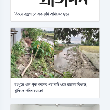
বিরলে বজ্রপাতে এক কৃষি শ্রমিকের মৃত্যু
রংপুরে খাল পুনঃখননের পর মাটি ধসে রান্নাঘর বিধ্বস্ত,
ঝুঁকিতে পরিবারগুলো