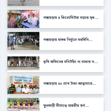
গঙ্গাচড়ায় ৪ কিলোমিটার সড়কে বৃক...
গঙ্গাচড়ায় মাদক নির্মূলে মতবিনি...
কৃষি অফিসের মনিটরিং না থাকায় স...
গঙ্গাচড়ায় ৫০ লাখ টাকা আত্মসাতে...
ফুলবাড়ী সীমান্তে ভারতীয় স্বর্ণ...