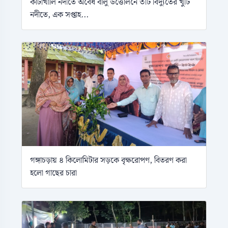
কাটাখালি নদীতে অবৈধ বালু উত্তোলনে ৩টি বিদ্যুতের খুঁটি
নদীতে, এক সপ্তাহ...
গঙ্গাচড়ায় ৪ কিলোমিটার সড়কে বৃক্ষরোপণ, বিতরণ করা
হলো গাছের চারা