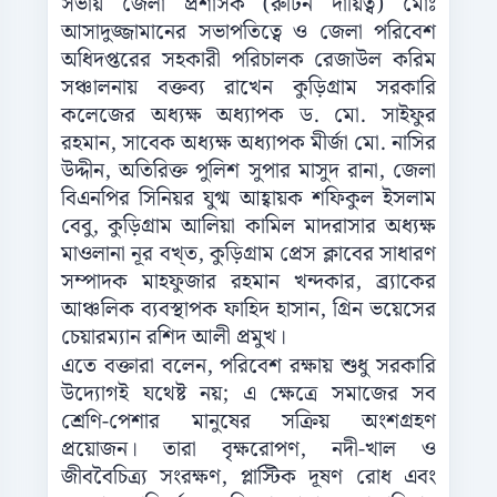
সভায় জেলা প্রশাসক (রুটিন দায়িত্ব) মোঃ
আসাদুজ্জামানের সভাপতিত্বে ও জেলা পরিবেশ
অধিদপ্তরের সহকারী পরিচালক রেজাউল করিম
সঞ্চালনায় বক্তব্য রাখেন কুড়িগ্রাম সরকারি
কলেজের অধ্যক্ষ অধ্যাপক ড. মো. সাইফুর
রহমান, সাবেক অধ্যক্ষ অধ্যাপক মীর্জা মো. নাসির
উদ্দীন, অতিরিক্ত পুলিশ সুপার মাসুদ রানা, জেলা
বিএনপির সিনিয়র যুগ্ম আহ্বায়ক শফিকুল ইসলাম
বেবু, কুড়িগ্রাম আলিয়া কামিল মাদরাসার অধ্যক্ষ
মাওলানা নূর বখ্ত, কুড়িগ্রাম প্রেস ক্লাবের সাধারণ
সম্পাদক মাহফুজার রহমান খন্দকার, ব্র্যাকের
আঞ্চলিক ব্যবস্থাপক ফাহিদ হাসান, গ্রিন ভয়েসের
চেয়ারম্যান রশিদ আলী প্রমুখ।
এতে বক্তারা বলেন, পরিবেশ রক্ষায় শুধু সরকারি
উদ্যোগই যথেষ্ট নয়; এ ক্ষেত্রে সমাজের সব
শ্রেণি-পেশার মানুষের সক্রিয় অংশগ্রহণ
প্রয়োজন। তারা বৃক্ষরোপণ, নদী-খাল ও
জীববৈচিত্র্য সংরক্ষণ, প্লাস্টিক দূষণ রোধ এবং