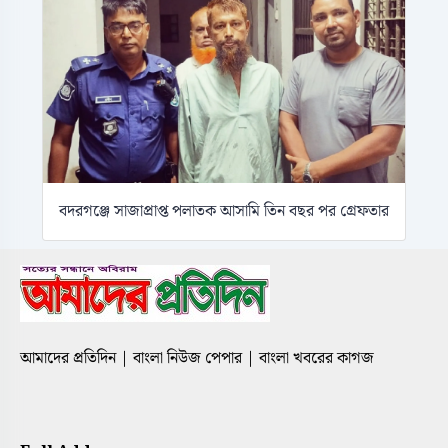
বদরগঞ্জে সাজাপ্রাপ্ত পলাতক আসামি তিন বছর পর গ্রেফতার
আমাদের প্রতিদিন | বাংলা নিউজ পেপার | বাংলা খবরের কাগজ