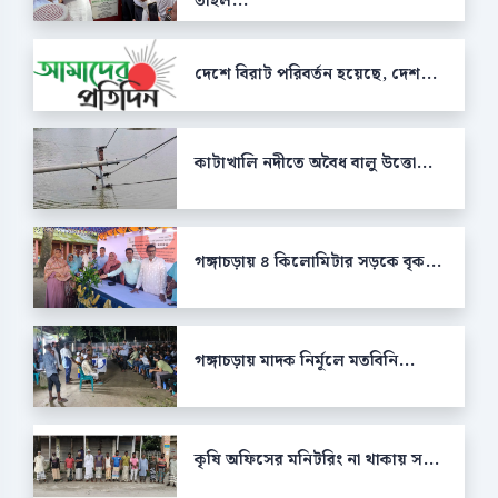
তাহল...
দেশে বিরাট পরিবর্তন হয়েছে, দেশ...
কাটাখালি নদীতে অবৈধ বালু উত্তো...
গঙ্গাচড়ায় ৪ কিলোমিটার সড়কে বৃক...
গঙ্গাচড়ায় মাদক নির্মূলে মতবিনি...
কৃষি অফিসের মনিটরিং না থাকায় স...