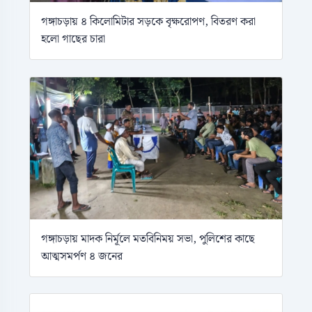
গঙ্গাচড়ায় ৪ কিলোমিটার সড়কে বৃক্ষরোপণ, বিতরণ করা
হলো গাছের চারা
গঙ্গাচড়ায় মাদক নির্মূলে মতবিনিময় সভা, পুলিশের কাছে
আত্মসমর্পণ ৪ জনের