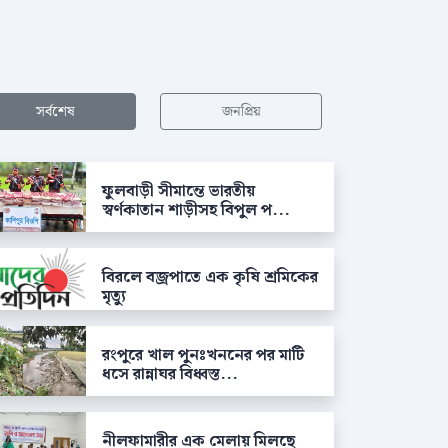
সর্বশেষ
জনপ্রিয়
ফুলবাড়ী সীমান্তে ভারতীয়
স্বর্ণকাতান শাড়ীসহ বিপুল প...
বিরলে বজ্রপাতে এক কৃষি শ্রমিকের
মৃত্যু
রংপুরে খাল পুনঃখননের পর মাটি
ধসে রান্নাঘর বিধ্বস্ত...
নীলফামারীর এক মেলায় মিলছে