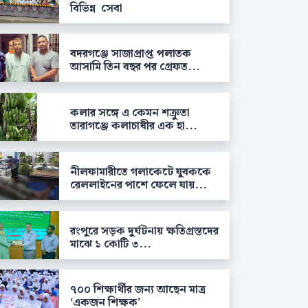
বিভিন্ন সেবা
বদরগঞ্জে সাজাপ্রাপ্ত পলাতক
আসামি তিন বছর পর গ্রেফত...
কলার সঙ্গে এ কেমন শক্রুতা
তারাগঞ্জে কলাচাষীর এক হা...
নীলফামারীতে গলাকেটে যুবককে
রেললাইনের পাশে ফেলে যায়...
রংপুরে সড়ক দুর্ঘটনায় ক্ষতিগ্রস্তদের
মাঝে ১ কোটি ৩...
৭০০ শিক্ষার্থীর জন্য আছেন মাত্র
‘একজন শিক্ষক’