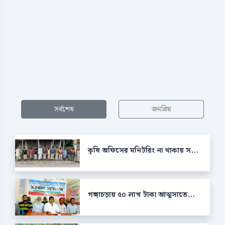
সর্বশেষ
জনপ্রিয়
কৃষি অফিসের মনিটরিং না থাকায় স...
গঙ্গাচড়ায় ৫০ লাখ টাকা আত্মসাতে...