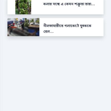
কলার সঙ্গে এ কেমন শক্রুতা তারা...
নীলফামারীতে গলাকেটে যুবককে
রেল...