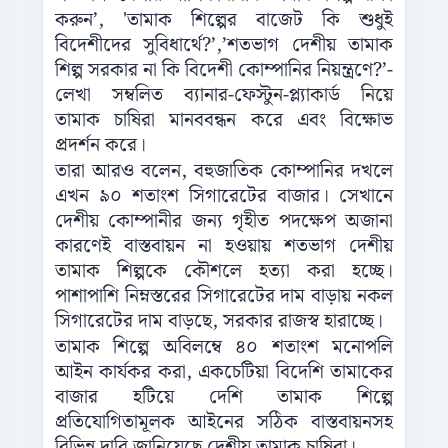
করুন’, 'তামাক শিল্পের বাজেট কি শুধুই
বিদেশীদের সুবিধার্থে?’,’শতভাগ দেশীয় তামাক
শিল্প সরকার না কি বিদেশী কোম্পানির নিয়ন্ত্রণে?’-
লেখা সম্বলিত ব্যানার-ফেস্টুন-প্ল্যাকার্ড নিয়ে
তামাক চাষিরা মানববন্ধন করে এবং বিক্ষোভ
প্রদর্শন করে।
তারা আরও বলেন, বহুজাতিক কোম্পানির দখলে
এখন ৯০ শতাংশ সিগারেটের বাজার। সেখানে
দেশীয় কোম্পানীর জন্য গৃহীত পদক্ষেপ অজানা
কারণেই বাস্তবায়ন না হওয়ায় শতভাগ দেশীয়
তামাক শিল্পকে কৌশলে হত্যা করা হচ্ছে।
পাশাপাশি নিম্নস্তরের সিগারেটের দাম বাড়ায় নকল
সিগারেটের দাম বাড়ছে, সরকার রাজস্ব হারাচ্ছে।
তামাক শিল্পে অবিলম্বে ৪০ শতাংশ মনোপলি
আইন কার্যকর করা, একচেটিয়া বিদেশি তামাকের
বাজার হটিয়ে দেশি তামাক শিল্পে
প্রতিযোগিতামূলক আইনের সঠিক বাস্তবায়নসহ
বিভিন্ন দাবি জানিয়েছে দেশীয় তামাক চাষিরা।