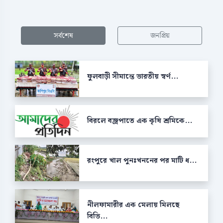
সর্বশেষ
জনপ্রিয়
ফুলবাড়ী সীমান্তে ভারতীয় স্বর্ণ...
বিরলে বজ্রপাতে এক কৃষি শ্রমিকে...
রংপুরে খাল পুনঃখননের পর মাটি ধ...
নীলফামারীর এক মেলায় মিলছে
বিভি...