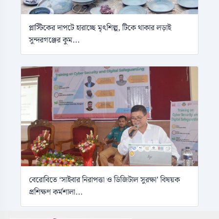
প্লাস্টিকের দাপটে হারাচ্ছে মৃৎশিল্প, টিকে থাকার লড়াই
সুন্দরগঞ্জের কুম...
বেরোবিতে ‘সাইবার নিরাপত্তা ও ডিজিটাল সুরক্ষা’ বিষয়ক
প্রশিক্ষণ কর্মশালা...