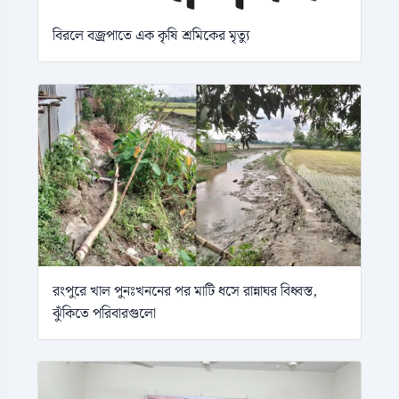
বিরলে বজ্রপাতে এক কৃষি শ্রমিকের মৃত্যু
রংপুরে খাল পুনঃখননের পর মাটি ধসে রান্নাঘর বিধ্বস্ত,
ঝুঁকিতে পরিবারগুলো