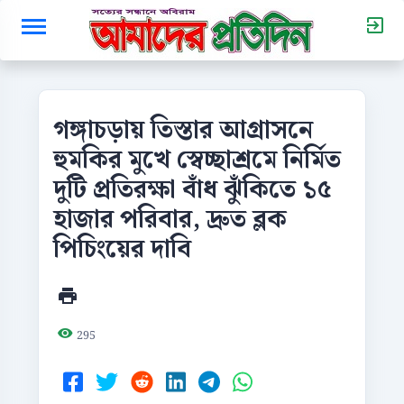
গঙ্গাচড়ায় তিস্তার আগ্রাসনে
হুমকির মুখে স্বেচ্ছাশ্রমে নির্মিত
দুটি প্রতিরক্ষা বাঁধ ঝুঁকিতে ১৫
হাজার পরিবার, দ্রুত ব্লক
পিচিংয়ের দাবি
295