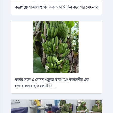
বদরগঞ্জে সাজাপ্রাপ্ত পলাতক আসামি তিন বছর পর গ্রেফতার
কলার সঙ্গে এ কেমন শক্রুতা তারাগঞ্জে কলাচাষীর এক
হাজার কলার ছড়ি কেটে দি...