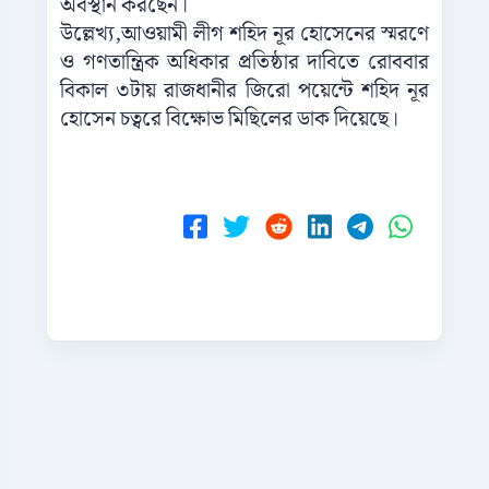
অবস্থান
করছেন।
উল্লেখ্য
,
আওয়ামী
লীগ
শহিদ
নূর
হোসেনের
স্মরণে
ও
গণতান্ত্রিক
অধিকার
প্রতিষ্ঠার
দাবিতে
রোববার
বিকাল
৩টায়
রাজধানীর
জিরো
পয়েন্টে
শহিদ
নূর
হোসেন
চত্বরে
বিক্ষোভ
মিছিলের
ডাক
দিয়েছে।