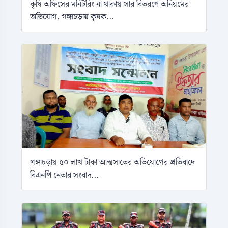
কৃষি অফিসের মনিটরিং না থাকায় সার বিতরণে অনিয়মের
অভিযোগ, গঙ্গাচড়ায় কৃষক...
গঙ্গাচড়ায় ৫০ লাখ টাকা আত্মসাতের অভিযোগের প্রতিবাদে
বিএনপি নেতার সংবাদ...