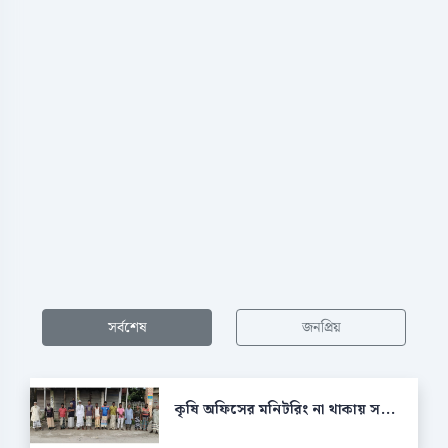
সর্বশেষ
জনপ্রিয়
কৃষি অফিসের মনিটরিং না থাকায় স...