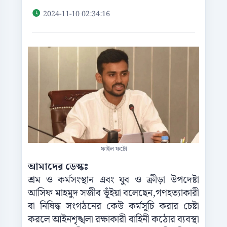
2024-11-10 02:34:16
ফাইল ফটো
আমাদের
ডেস্কঃ
শ্রম
ও
কর্মসংস্থান
এবং
যুব
ও
ক্রীড়া
উপদেষ্টা
আসিফ
মাহমুদ
সজীব
ভূঁইয়া
বলেছেন
,
গণহত্যাকারী
বা
নিষিদ্ধ
সংগঠনের
কেউ
কর্মসূচি
করার
চেষ্টা
করলে
আইনশৃঙ্খলা
রক্ষাকারী
বাহিনী
কঠোর
ব্যবস্থা