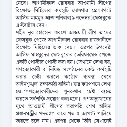
নেবে।
আগামীকাল
রোববার
আওয়ামী
লীগের
বিক্ষোভ
মিছিলের
কর্মসূচি
ঘোষণার
প্রেক্ষাপটে
আসিফ
মাহমুদ
আজ
শনিবার
(
৯
নভেম্বর
)
ফেসবুকে
এ
স্ট্যাটাস
দেন।
শহীদ
নূর
হোসেন
স্মরণে
আওয়ামী
লীগ
তাদের
ফেসবুক
পেজে
আগামীকাল
রোববার
রাজধানীতে
বিক্ষোভ
মিছিলের
ডাক
দেয়।
এরপর
উপদেষ্টা
আসিফ
মাহমুদের
ফেসবুকের
ভেরিফায়েড
পেজে
একটি
পোস্টার
পোস্ট
করা
হয়।
সেখানে
লেখা
হয়
,
গণহত্যাকারী
বা
নিষিদ্ধ
সংগঠনের
কেউ
কর্মসূচি
করার
চেষ্টা
করলে
কঠোর
ব্যবস্থা
নেবে
আইনশৃঙ্খলা
রক্ষাকারী
বাহিনী।
যার
ক্যাপশনে
লেখা
হয়
, ‘
গণহত্যাকারীদের
পুনরুত্থান
চেষ্টা
ব্যহত
করতে
সর্বশক্তি
প্রয়োগ
করা
হবে।
’
গণঅভ্যুত্থানের
মুখে
আওয়ামী
লীগের
সভাপতি
শেখ
হাসিনা
প্রধানমন্ত্রীর
পদত্যাগ
করে
গত
৫
আগস্ট
পালিয়ে
ভারতে
চলে
যান।
এরপর
থেকে
তিনি
সেখানেই