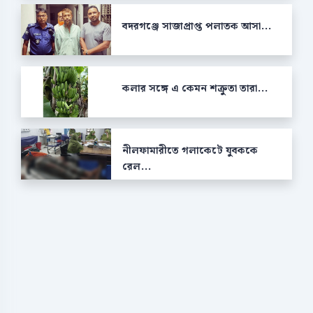
বদরগঞ্জে সাজাপ্রাপ্ত পলাতক আসা...
কলার সঙ্গে এ কেমন শক্রুতা তারা...
নীলফামারীতে গলাকেটে যুবককে
রেল...