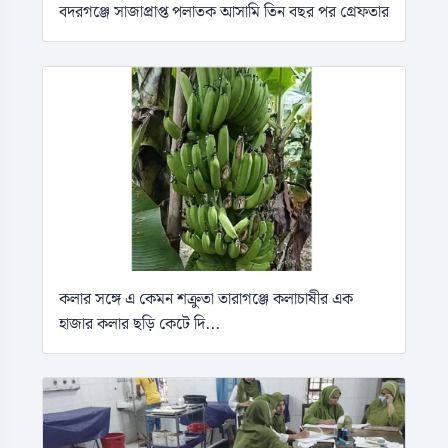
বদরগঞ্জে সাজাপ্রাপ্ত পলাতক আসামি তিন বছর পর গ্রেফতার
কলার সঙ্গে এ কেমন শক্রুতা তারাগঞ্জে কলাচাষীর এক
হাজার কলার ছড়ি কেটে দি...