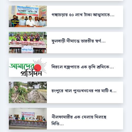
গঙ্গাচড়ায় ৫০ লাখ টাকা আত্মসাতে...
ফুলবাড়ী সীমান্তে ভারতীয় স্বর্ণ...
বিরলে বজ্রপাতে এক কৃষি শ্রমিকে...
রংপুরে খাল পুনঃখননের পর মাটি ধ...
নীলফামারীর এক মেলায় মিলছে
বিভি...