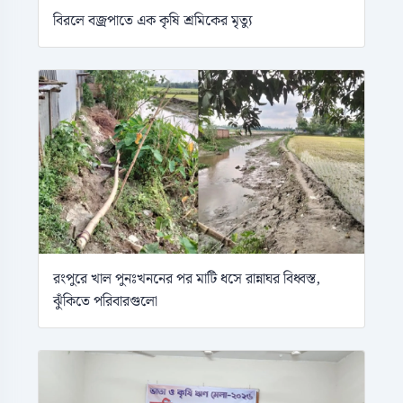
বিরলে বজ্রপাতে এক কৃষি শ্রমিকের মৃত্যু
রংপুরে খাল পুনঃখননের পর মাটি ধসে রান্নাঘর বিধ্বস্ত,
ঝুঁকিতে পরিবারগুলো