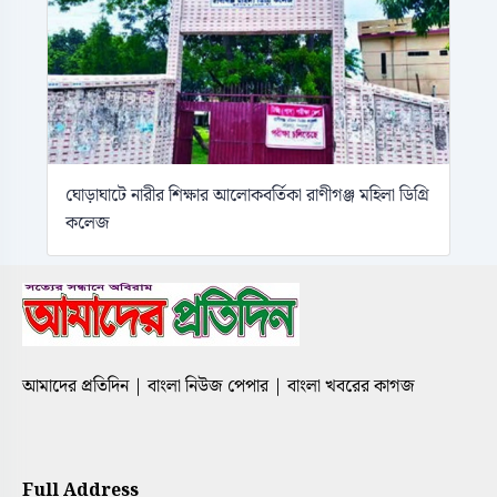
ঘোড়াঘাটে নারীর শিক্ষার আলোকবর্তিকা রাণীগঞ্জ মহিলা ডিগ্রি
কলেজ
আমাদের প্রতিদিন | বাংলা নিউজ পেপার | বাংলা খবরের কাগজ
Full Address