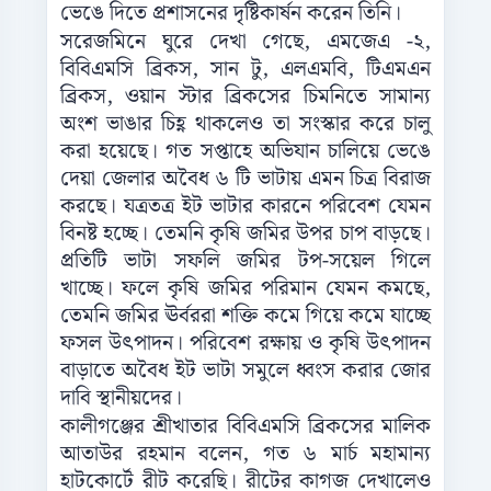
ভেঙে দিতে প্রশাসনের দৃষ্টিকার্ষন করেন তিনি।
সরেজমিনে ঘুরে দেখা গেছে, এমজেএ -২,
বিবিএমসি ব্রিকস, সান টু, এলএমবি, টিএমএন
ব্রিকস, ওয়ান স্টার ব্রিকসের চিমনিতে সামান্য
অংশ ভাঙার চিহ্ণ থাকলেও তা সংস্কার করে চালু
করা হয়েছে। গত সপ্তাহে অভিযান চালিয়ে ভেঙে
দেয়া জেলার অবৈধ ৬ টি ভাটায় এমন চিত্র বিরাজ
করছে। যত্রতত্র ইট ভাটার কারনে পরিবেশ যেমন
বিনষ্ট হচ্ছে। তেমনি কৃষি জমির উপর চাপ বাড়ছে।
প্রতিটি ভাটা সফলি জমির টপ-সয়েল গিলে
খাচ্ছে। ফলে কৃষি জমির পরিমান যেমন কমছে,
তেমনি জমির ঊর্বররা শক্তি কমে গিয়ে কমে যাচ্ছে
ফসল উৎপাদন। পরিবেশ রক্ষায় ও কৃষি উৎপাদন
বাড়াতে অবৈধ ইট ভাটা সমুলে ধ্বংস করার জোর
দাবি স্থানীয়দের।
কালীগঞ্জের শ্রীখাতার বিবিএমসি ব্রিকসের মালিক
আতাউর রহমান বলেন, গত ৬ মার্চ মহামান্য
হাটকোর্টে রীট করেছি। রীটের কাগজ দেখালেও