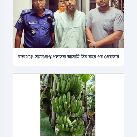
বদরগঞ্জে সাজাপ্রাপ্ত পলাতক আসামি তিন বছর পর গ্রেফতার