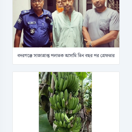
বদরগঞ্জে সাজাপ্রাপ্ত পলাতক আসামি তিন বছর পর গ্রেফতার