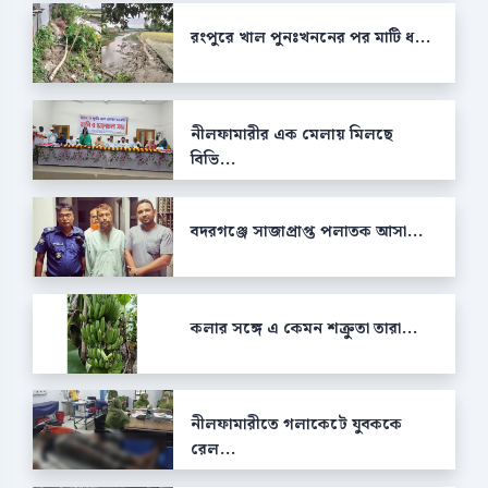
রংপুরে খাল পুনঃখননের পর মাটি ধ...
নীলফামারীর এক মেলায় মিলছে
বিভি...
বদরগঞ্জে সাজাপ্রাপ্ত পলাতক আসা...
কলার সঙ্গে এ কেমন শক্রুতা তারা...
নীলফামারীতে গলাকেটে যুবককে
রেল...