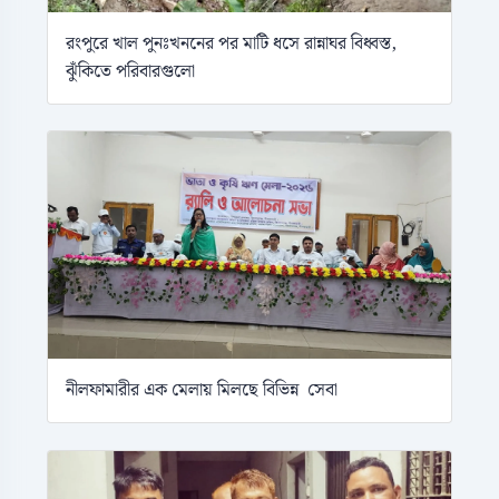
রংপুরে খাল পুনঃখননের পর মাটি ধসে রান্নাঘর বিধ্বস্ত,
ঝুঁকিতে পরিবারগুলো
নীলফামারীর এক মেলায় মিলছে বিভিন্ন সেবা