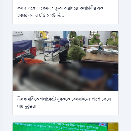
কলার সঙ্গে এ কেমন শক্রুতা তারাগঞ্জে কলাচাষীর এক
হাজার কলার ছড়ি কেটে দি...
নীলফামারীতে গলাকেটে যুবককে রেললাইনের পাশে ফেলে
যায় দুর্বৃত্তরা