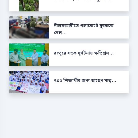
নীলফামারীতে গলাকেটে যুবককে
রেল...
রংপুরে সড়ক দুর্ঘটনায় ক্ষতিগ্রস...
৭০০ শিক্ষার্থীর জন্য আছেন মাত্...