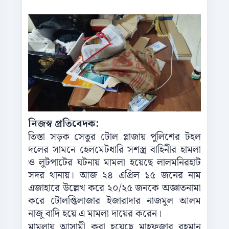
নিজস্ব প্রতিবেদক:
তিস্তা সড়ক সেতুর টোল প্লাজায় পুলিশের টহল
দলের সামনে হেলমেটধারি সশস্ত্র বাহিনীর হামলা
ও লুটপাটের ঘটনায় মামলা হয়েছে লালমনিরহাট
সদর থানায়। আজ ২৪ এপ্রিল ১৫ জনের নাম
এজাহারে উল্লেখ করে ২০/২৫ জনকে অজ্ঞাতনামা
করে টোলপ্তিলাজার ইজারাদার নাজমুল আলম
নাজু বাদি হয়ে এ মামলা দায়ের করেন।
মামলায় আসামী করা হয়েছে মাহফুজার রহমান