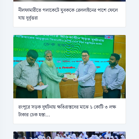
নীলফামারীতে গলাকেটে যুবককে রেললাইনের পাশে ফেলে
যায় দুর্বৃত্তরা
রংপুরে সড়ক দুর্ঘটনায় ক্ষতিগ্রস্তদের মাঝে ১ কোটি ৩ লক্ষ
টাকার চেক হস্তা...