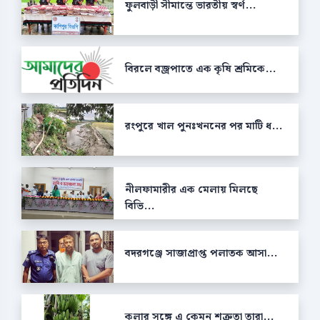
ফুলবাড়ী সীমান্তে ভারতীয় স্বর্ণ...
বিরলে বজ্রপাতে এক কৃষি শ্রমিকে...
রংপুরে খাল পুনঃখননের পর মাটি ধ...
নীলফামারীর এক মেলায় মিলছে
বিভি...
বদরগঞ্জে সাজাপ্রাপ্ত পলাতক আসা...
কলার সঙ্গে এ কেমন শক্রুতা তারা...