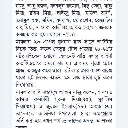
রাজু, আবু বক্কর, ফজলুর রহমান, মিঠু ভেকু, মাফু
মিয়া, রহিম মিয়া, লাইজু মিয়া, মজিদ আলী,
এনামুল হক, মমিন, কামাল, খোরশেদ, রেজাউল
বাবু মিয়া, সাদেক আলীসহ আরও ২০/২৫ জনকে
অজ্ঞাত করা হয়। মামলা নং-৬২।
মামলার ২৩ এপ্রিল বুধবার রাত সাড়ে আটটার
দিকে তিস্তা সড়ক সেতুর টোল প্লাজায় ২০-২৫টি
মটরসাইকেল যোগে হেলমেট ধারি সশস্ত্র বাহিনী
অতর্কিতভাবে হামলা চালায়। এ সময় পুরো টোল
প্লাজা ভাঙচুর করে তারা। টোল প্লাজার ক্যাশ বাক্সে
থাকা দুই দিনের অন্তত ১৪ লক্ষ টাকা লুট করে
নিয়ে যায়।
মামলার বাদি নাজমুল আলম নাজু বলেন, হামলায়
আমার কর্মচারী সুরুজ মিয়া(৪০), মুসলিম
মিয়া(৩৭) ও জুয়েল ইসলাম(২৮) আহত হয়।
তাদেরকে কাউনিয়া উপজেলা স্বাস্থ্য কমপ্লেক্সে
ভর্তি করা হয় এখন পর্য।ন্ত তাদের অবস্থা আশংকা