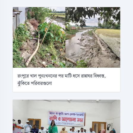
রংপুরে খাল পুনঃখননের পর মাটি ধসে রান্নাঘর বিধ্বস্ত,
ঝুঁকিতে পরিবারগুলো