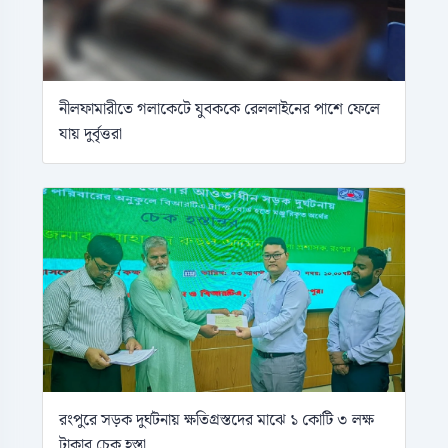
নীলফামারীতে গলাকেটে যুবককে রেললাইনের পাশে ফেলে
যায় দুর্বৃত্তরা
রংপুরে সড়ক দুর্ঘটনায় ক্ষতিগ্রস্তদের মাঝে ১ কোটি ৩ লক্ষ
টাকার চেক হস্তা...