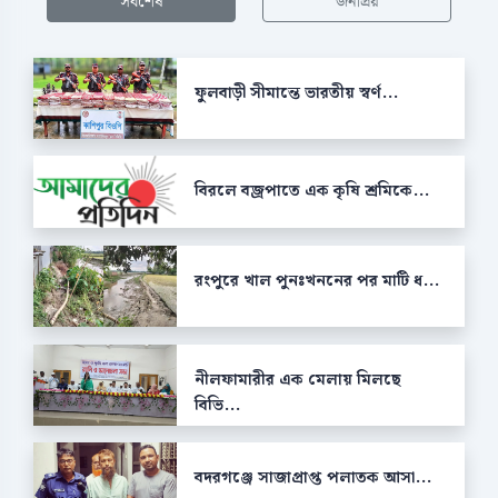
সর্বশেষ
জনপ্রিয়
ফুলবাড়ী সীমান্তে ভারতীয় স্বর্ণ...
বিরলে বজ্রপাতে এক কৃষি শ্রমিকে...
রংপুরে খাল পুনঃখননের পর মাটি ধ...
নীলফামারীর এক মেলায় মিলছে
বিভি...
বদরগঞ্জে সাজাপ্রাপ্ত পলাতক আসা...