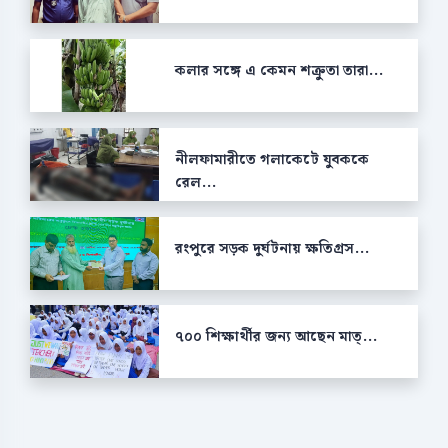
কলার সঙ্গে এ কেমন শক্রুতা তারা...
নীলফামারীতে গলাকেটে যুবককে
রেল...
রংপুরে সড়ক দুর্ঘটনায় ক্ষতিগ্রস...
৭০০ শিক্ষার্থীর জন্য আছেন মাত্...