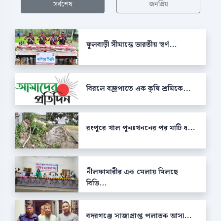
সর্বশেষ
জনপ্রিয়
ফুলবাড়ী সীমান্তে ভারতীয় স্বর্ণ...
বিরলে বজ্রপাতে এক কৃষি শ্রমিকে...
রংপুরে খাল পুনঃখননের পর মাটি ধ...
নীলফামারীর এক মেলায় মিলছে
বিভি...
বদরগঞ্জে সাজাপ্রাপ্ত পলাতক আসা...