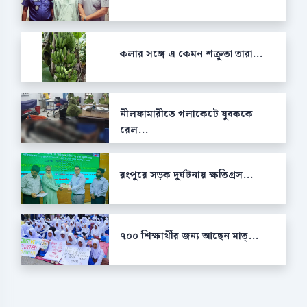
কলার সঙ্গে এ কেমন শক্রুতা তারা...
নীলফামারীতে গলাকেটে যুবককে
রেল...
রংপুরে সড়ক দুর্ঘটনায় ক্ষতিগ্রস...
৭০০ শিক্ষার্থীর জন্য আছেন মাত্...