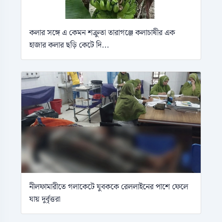
কলার সঙ্গে এ কেমন শক্রুতা তারাগঞ্জে কলাচাষীর এক
হাজার কলার ছড়ি কেটে দি...
নীলফামারীতে গলাকেটে যুবককে রেললাইনের পাশে ফেলে
যায় দুর্বৃত্তরা