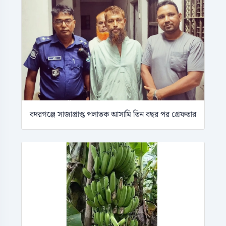
বদরগঞ্জে সাজাপ্রাপ্ত পলাতক আসামি তিন বছর পর গ্রেফতার