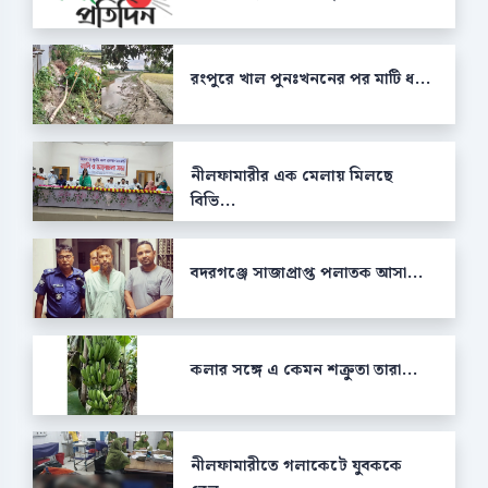
রংপুরে খাল পুনঃখননের পর মাটি ধ...
নীলফামারীর এক মেলায় মিলছে
বিভি...
বদরগঞ্জে সাজাপ্রাপ্ত পলাতক আসা...
কলার সঙ্গে এ কেমন শক্রুতা তারা...
নীলফামারীতে গলাকেটে যুবককে