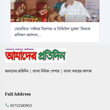
বেরোবিতে ‘সাইবার নিরাপত্তা ও ডিজিটাল সুরক্ষা’ বিষয়ক
প্রশিক্ষণ কর্মশালা...
আমাদের প্রতিদিন | বাংলা নিউজ পেপার | বাংলা খবরের কাগজ
Full Address
01712183915