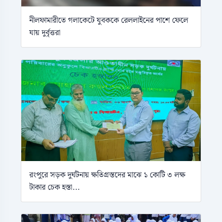
নীলফামারীতে গলাকেটে যুবককে রেললাইনের পাশে ফেলে
যায় দুর্বৃত্তরা
রংপুরে সড়ক দুর্ঘটনায় ক্ষতিগ্রস্তদের মাঝে ১ কোটি ৩ লক্ষ
টাকার চেক হস্তা...