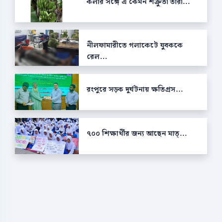
কলার সঙ্গে এ কেমন শক্রুতা তারা...
নীলফামারীতে গলাকেটে যুবককে
রেল...
রংপুরে সড়ক দুর্ঘটনায় ক্ষতিগ্রস...
৭০০ শিক্ষার্থীর জন্য আছেন মাত্...