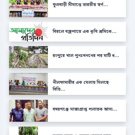
ফুলবাড়ী সীমান্তে ভারতীয় স্বর্ণ...
বিরলে বজ্রপাতে এক কৃষি শ্রমিকে...
রংপুরে খাল পুনঃখননের পর মাটি ধ...
নীলফামারীর এক মেলায় মিলছে
বিভি...
বদরগঞ্জে সাজাপ্রাপ্ত পলাতক আসা...