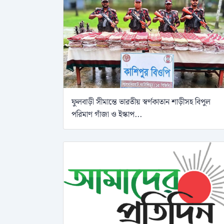
ফুলবাড়ী সীমান্তে ভারতীয় স্বর্ণকাতান শাড়ীসহ বিপুল
পরিমাণ গাঁজা ও ইস্কাপ...