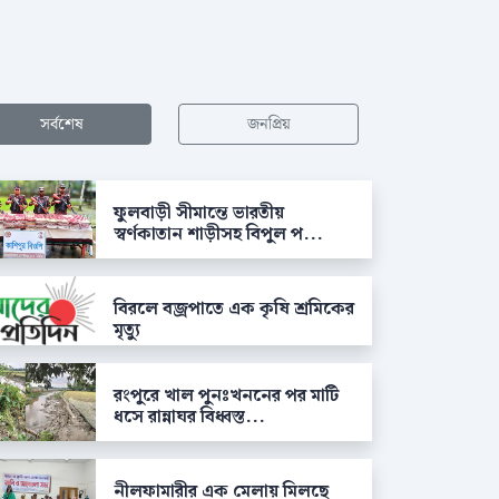
সর্বশেষ
জনপ্রিয়
ফুলবাড়ী সীমান্তে ভারতীয়
স্বর্ণকাতান শাড়ীসহ বিপুল প...
বিরলে বজ্রপাতে এক কৃষি শ্রমিকের
মৃত্যু
রংপুরে খাল পুনঃখননের পর মাটি
ধসে রান্নাঘর বিধ্বস্ত...
নীলফামারীর এক মেলায় মিলছে