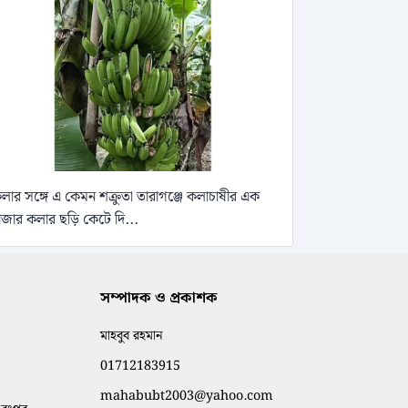
লার সঙ্গে এ কেমন শক্রুতা তারাগঞ্জে কলাচাষীর এক
াজার কলার ছড়ি কেটে দি...
সম্পাদক ও প্রকাশক
মাহবুব রহমান
01712183915
mahabubt2003@yahoo.com