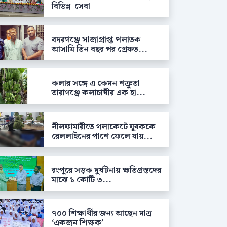
বিভিন্ন সেবা
বদরগঞ্জে সাজাপ্রাপ্ত পলাতক
আসামি তিন বছর পর গ্রেফত...
কলার সঙ্গে এ কেমন শক্রুতা
তারাগঞ্জে কলাচাষীর এক হা...
নীলফামারীতে গলাকেটে যুবককে
রেললাইনের পাশে ফেলে যায়...
রংপুরে সড়ক দুর্ঘটনায় ক্ষতিগ্রস্তদের
মাঝে ১ কোটি ৩...
৭০০ শিক্ষার্থীর জন্য আছেন মাত্র
‘একজন শিক্ষক’