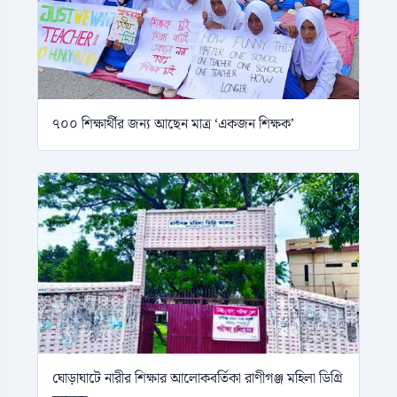
৭০০ শিক্ষার্থীর জন্য আছেন মাত্র ‘একজন শিক্ষক’
ঘোড়াঘাটে নারীর শিক্ষার আলোকবর্তিকা রাণীগঞ্জ মহিলা ডিগ্রি