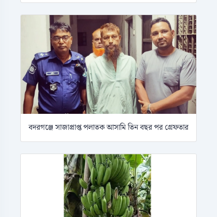
বদরগঞ্জে সাজাপ্রাপ্ত পলাতক আসামি তিন বছর পর গ্রেফতার