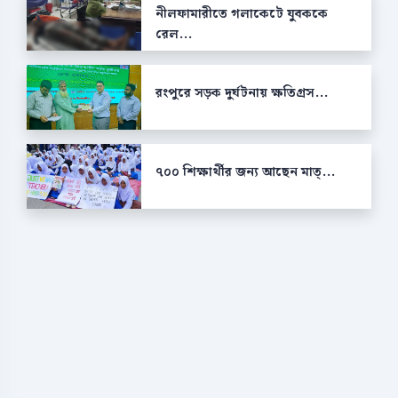
নীলফামারীতে গলাকেটে যুবককে
রেল...
রংপুরে সড়ক দুর্ঘটনায় ক্ষতিগ্রস...
৭০০ শিক্ষার্থীর জন্য আছেন মাত্...