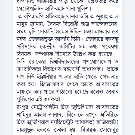
ধাপ নিউ ইঞ্জিনিয়ার পাড়া থেকে গ্রেফতার করে
মেট্রোপলিটন হাজিরহাট থানা পুলিশ।
আরপিএমপি হাজিরহাট থানার ওসি আব্দুল্লাহ আল
মামুন জানান, বৈষম্য বিরোধী ছাত্র আন্দোলনের
সময় মুদি দোকানি সমেস উদ্দিন হত্যা মামলার ৫৪
নম্বর এজাহারভুক্ত আসামি তিনি। এজাহারে বঙ্গবন্ধু
পরিষদের কেন্দ্রীয় কমিটির সহ তথ্য গবেষণা
বিষয়ক সম্পাদক হিসেবে উল্লেখ করা হয়েছে।
তিনি রোকেয়া বিশ্ববিদ্যালয়ের গণযোগাযোগ ও
সাংবাদিকতা বিভাগের সহযোগী অধ্যাপক। তাকে
ধাপ নিউ ইঞ্জিনিয়ার পাড়ার বাড়ি থেকে গ্রেফতার
করা হয়। জিজ্ঞাসাবাদ শেষে তাকে আদালতের
মাধ্যমে কারাগারে পাঠানো হয়েছে বলেও জানান
পুলিশের এই কর্মকর্তা।
রংপুর মেট্রোপলিটন চিফ জুডিশিয়াল আদালতের
শাহিনুর আলম জানান, বিকেলে রংপুর অতিরিক্ত
চিফ জুডিশিয়াল ম্যাজিস্ট্রেট আদালত( হাজিরহাট)
মাহমুদুল হককে তোলা হয়। বিচারক সোয়েবুর