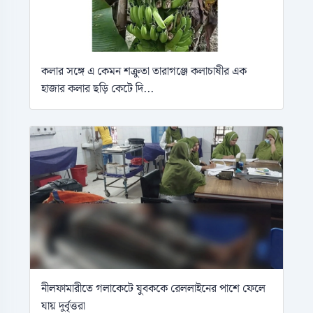
কলার সঙ্গে এ কেমন শক্রুতা তারাগঞ্জে কলাচাষীর এক
হাজার কলার ছড়ি কেটে দি...
নীলফামারীতে গলাকেটে যুবককে রেললাইনের পাশে ফেলে
যায় দুর্বৃত্তরা