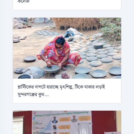
কলেজ
প্লাস্টিকের দাপটে হারাচ্ছে মৃৎশিল্প, টিকে থাকার লড়াই
সুন্দরগঞ্জের কুম...