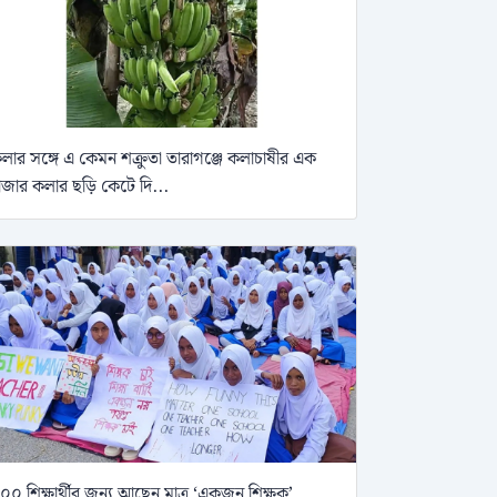
লার সঙ্গে এ কেমন শক্রুতা তারাগঞ্জে কলাচাষীর এক
াজার কলার ছড়ি কেটে দি...
০০ শিক্ষার্থীর জন্য আছেন মাত্র ‘একজন শিক্ষক’