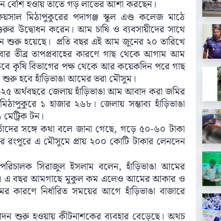
পাদন বেশি হওায় তাতে গড় লাভের আশা করছেন।
য়সাল মিঠাপুকুরের পদাগঞ্জ স্কুল এণ্ড কলেজ মাঠে
 শুরুর উদ্বোধন করেন। আম চাষি ও ব্যবসায়ীদের সাথে
 শুরু হয়েছে। প্রতি বছর এই আম জুনের ২০ তারিখে
বার তীব্র তাপপ্রবাহের কারণে গাছ থেকে আগাম আম
 তবে কৃষি বিভাগের পক্ষ থেকে আর কয়েকদিন পরে গাছ
 শুরু হবে হাঁড়িভাঙা আমের ভরা মৌসুম।
২৪-২৫ অর্থবছরে জেলায় হাঁড়িভাঙা আম আবাদ করা জমির
িঠাপুকুরে ১ হাজার ২৬৮। জেলায় সম্ভাব্য হাঁড়িভাঙা
মেট্রিক টন।
র্তাদের সঙ্গে কথা বলে জানা গেছে, গড়ে ৫০-৬০ টাকা
রে রংপুরে এ মৌসুমে প্রায় ২০০ কোটি টাকার লেনদেন
উপপরিচালক সিরাজুল ইসলাম বলেন, হাঁড়িভাঙা আমের
হয়েছে। এ বছর আমগাছে মুকুল কম এলেও আমের আকার ও
 কারণে নির্ধারিত সময়ের আগে হাঁড়িভাঙা বাজারে
াদন শুরু হওয়ায় কীটনাশকের ব্যবহার বেড়েছে। অথচ