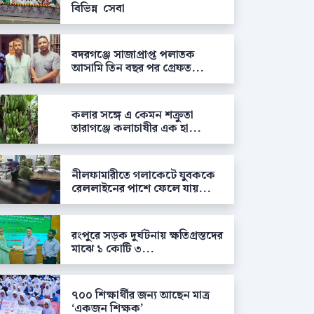
বিভিন্ন সেবা
বদরগঞ্জে সাজাপ্রাপ্ত পলাতক
আসামি তিন বছর পর গ্রেফত...
কলার সঙ্গে এ কেমন শক্রুতা
তারাগঞ্জে কলাচাষীর এক হা...
নীলফামারীতে গলাকেটে যুবককে
রেললাইনের পাশে ফেলে যায়...
রংপুরে সড়ক দুর্ঘটনায় ক্ষতিগ্রস্তদের
মাঝে ১ কোটি ৩...
৭০০ শিক্ষার্থীর জন্য আছেন মাত্র
‘একজন শিক্ষক’