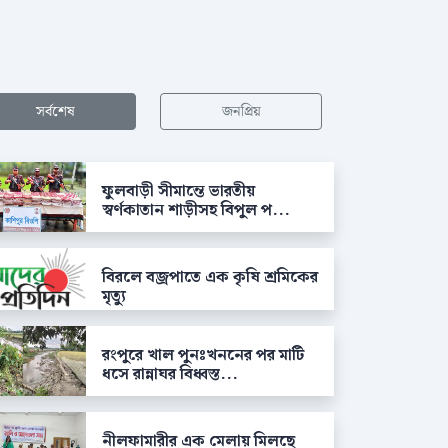
সর্বশেষ
জনপ্রিয়
ফুলবাড়ী সীমান্তে ভারতীয়
স্বর্ণকাতান শাড়ীসহ বিপুল প...
বিরলে বজ্রপাতে এক কৃষি শ্রমিকের
মৃত্যু
রংপুরে খাল পুনঃখননের পর মাটি
ধসে রান্নাঘর বিধ্বস্ত...
নীলফামারীর এক মেলায় মিলছে