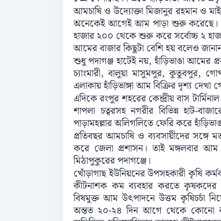
আমচাষি ও উদ্যোক্তা মিজানুর রহমান ও মা
অনেকেই আগেই আম পাড়া শুরু করেছে। আম
হাজার ২০০ থেকে শুরু করে সর্বোচ্চ ২ হাজ
আমের বাজার কিছুটা বেশি হয় বলেও জানান 
শুধু পদাগঞ্জ হাটেই নয়, হাঁড়িভাঙা আমের প
চ্যাংমারী, বালুয়া মাসুমপুর, কুতুবপুর, গ
এলাকায় হাঁড়িভাঙ্গা আম বিক্রির দৃশ্য দেখা 
এদিকে রংপুর শহরের কেন্দ্রীয় বাস টার্মিন
শাপলা চত্বরসহ নগরীর বিভিন্ন হাট-বা
পাড়ামহল্লার অলিগলিতে ফেরি করে হাঁড়িভা
প্রতিবছর আমচাষি ও ব্যবসায়ীদের সঙ্গে 
করে জেলা প্রশাসন। তাই মঙ্গলবার আম 
মিঠাপুকুরের পদাগঞ্জে।
খোঁড়াগাছ ইউনিয়নের উপসহকারী কৃষি কর্ম
কীটনাশক কম ব্যবহার করতে কৃষকদের উদ্বু
বিষমুক্ত আম উৎপাদনে উত্তম কৃষিচর্চা 
অন্তত ২০-২৪ দিন আগে থেকে কোনো কীট