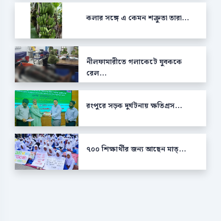
কলার সঙ্গে এ কেমন শক্রুতা তারা...
নীলফামারীতে গলাকেটে যুবককে
রেল...
রংপুরে সড়ক দুর্ঘটনায় ক্ষতিগ্রস...
৭০০ শিক্ষার্থীর জন্য আছেন মাত্...