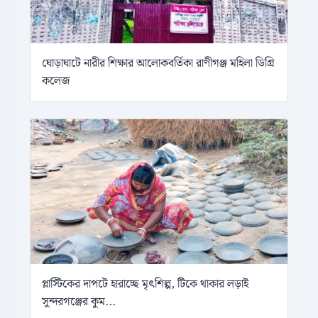
ঘোড়াঘাটে নারীর শিক্ষার আলোকবর্তিকা রাণীগঞ্জ মহিলা ডিগ্রি
কলেজ
প্লাস্টিকের দাপটে হারাচ্ছে মৃৎশিল্প, টিকে থাকার লড়াই
সুন্দরগঞ্জের কুম...