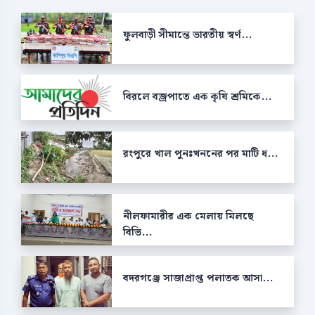
ফুলবাড়ী সীমান্তে ভারতীয় স্বর্ণ...
বিরলে বজ্রপাতে এক কৃষি শ্রমিকে...
রংপুরে খাল পুনঃখননের পর মাটি ধ...
নীলফামারীর এক মেলায় মিলছে
বিভি...
বদরগঞ্জে সাজাপ্রাপ্ত পলাতক আসা...