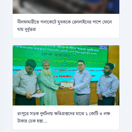
নীলফামারীতে গলাকেটে যুবককে রেললাইনের পাশে ফেলে
যায় দুর্বৃত্তরা
রংপুরে সড়ক দুর্ঘটনায় ক্ষতিগ্রস্তদের মাঝে ১ কোটি ৩ লক্ষ
টাকার চেক হস্তা...