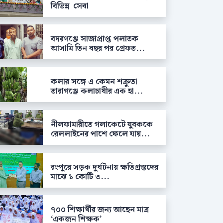
বিভিন্ন সেবা
বদরগঞ্জে সাজাপ্রাপ্ত পলাতক
আসামি তিন বছর পর গ্রেফত...
কলার সঙ্গে এ কেমন শক্রুতা
তারাগঞ্জে কলাচাষীর এক হা...
নীলফামারীতে গলাকেটে যুবককে
রেললাইনের পাশে ফেলে যায়...
রংপুরে সড়ক দুর্ঘটনায় ক্ষতিগ্রস্তদের
মাঝে ১ কোটি ৩...
৭০০ শিক্ষার্থীর জন্য আছেন মাত্র
‘একজন শিক্ষক’