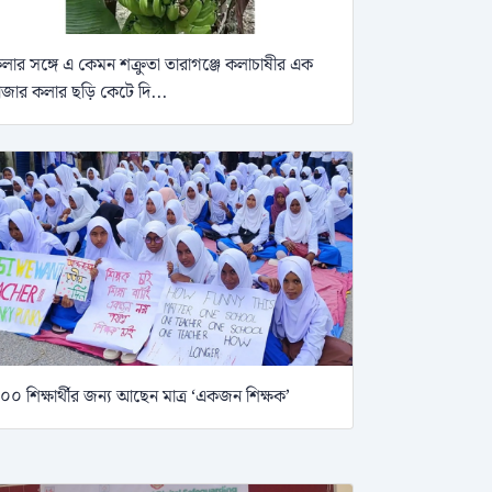
লার সঙ্গে এ কেমন শক্রুতা তারাগঞ্জে কলাচাষীর এক
াজার কলার ছড়ি কেটে দি...
০০ শিক্ষার্থীর জন্য আছেন মাত্র ‘একজন শিক্ষক’