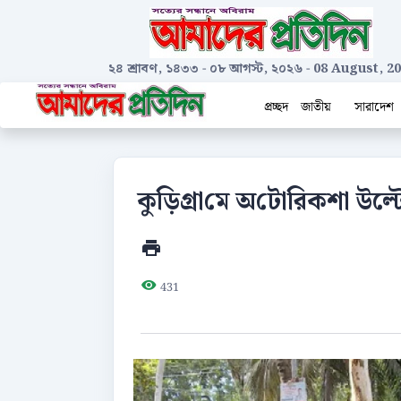
২৪ শ্রাবণ, ১৪৩৩
-
০৮ আগস্ট, ২০২৬
-
08 August, 2
প্রচ্ছদ
জাতীয়
সারাদেশ
কু‌ড়িগ্রা‌মে অ‌টো‌রিকশা উল্টে
431