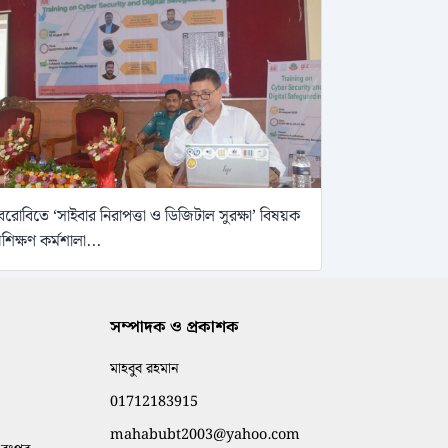
েরোবিতে ‘সাইবার নিরাপত্তা ও ডিজিটাল সুরক্ষা’ বিষয়ক
্রশিক্ষণ কর্মশালা...
সম্পাদক ও প্রকাশক
মাহবুব রহমান
01712183915
mahabubt2003@yahoo.com