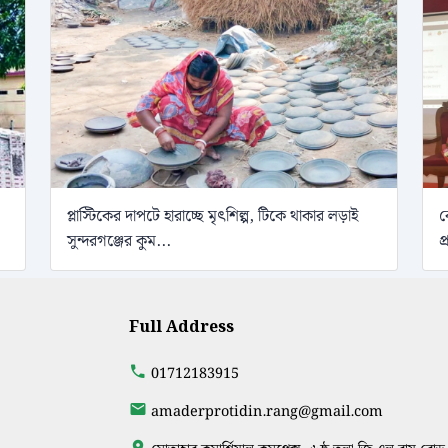
প্লাস্টিকের দাপটে হারাচ্ছে মৃৎশিল্প, টিকে থাকার লড়াই
ব
সুন্দরগঞ্জের কুম...
প
Full Address
01712183915
amaderprotidin.rang@gmail.com