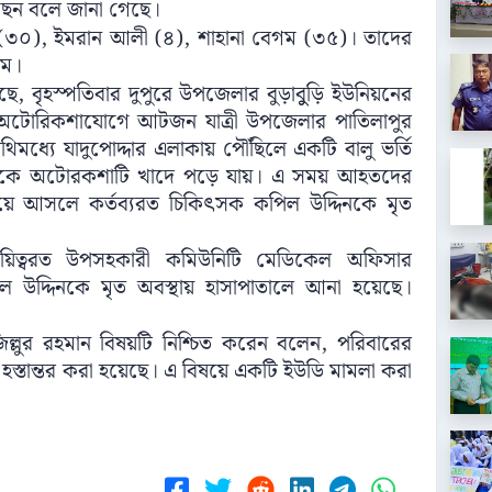
েন ব‌লে জানা গে‌ছে।
 (৩০), ইমরান আলী (৪), শাহানা বেগম (৩৫)। তা‌দের
‌মে।
ছে, বৃহস্প‌তিবার দুপু‌রে উপ‌জেলার বুড়াবুুড়ি ইউনিয়‌নের
িত অ‌টোরিকশা‌যো‌গে আটজন যা‌ত্রী উপ‌জেলার পা‌তিলাপুর
‌ধ্যে যাদু‌পোদ্দার এলাকায় পৌঁ‌ছি‌লে এক‌টি বালু ভ‌র্তি
‌ থে‌কে অ‌টোরকশা‌টি খা‌দে প‌ড়ে যায়। এ সময় আহত‌দের
সে নি‌য়ে আস‌লে কর্তব‌্যরত চি‌কিৎসক কপিল উদ্দিনকে মৃত
‌য়িত্বরত উপসহকারী ক‌মিউনি‌টি মে‌ডি‌কেল অ‌ফিসার
িল উদ্দিন‌কে মৃত অবস্থায় হাসাপাতা‌লে আনা হ‌য়ে‌ছে।
িল্লুর রহমান বিষয়‌টি নি‌শ্চিত ক‌রেন ব‌লেন, প‌রিবা‌রের
 হস্তান্তর করা হ‌য়ে‌ছে। এ বিষয়ে একটি ইউডি মামলা করা