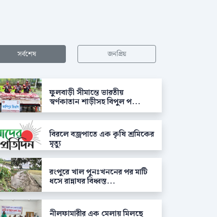
সর্বশেষ
জনপ্রিয়
ফুলবাড়ী সীমান্তে ভারতীয়
স্বর্ণকাতান শাড়ীসহ বিপুল প...
বিরলে বজ্রপাতে এক কৃষি শ্রমিকের
মৃত্যু
রংপুরে খাল পুনঃখননের পর মাটি
ধসে রান্নাঘর বিধ্বস্ত...
নীলফামারীর এক মেলায় মিলছে