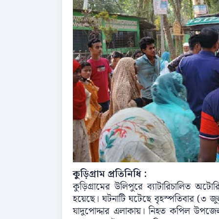
কু‌ড়িগ্রাম প্রতিনিধি :
কু‌ড়িগ্রা‌মের উলিপু‌রে ব‌্যাটা‌রিচা‌লিত অ‌ট
হয়ে‌ছে। ঘটনা‌টি ঘ‌টে‌ছে বৃহস্প‌তিবার (৩ 
যাদু‌পোদ্দার এলাকায়। নিহত ক‌পিল উপ‌জেলা