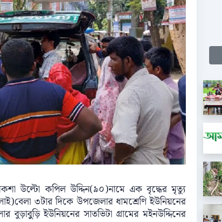
ো‌রিকশা উল্টো কপিল উদ্দিন(৯০)না‌মে এক বৃ‌দ্ধের মৃত‌্যু
জুলাই)বেলা ৩টার দি‌কে উপ‌জেলার ধাম‌শ্রেণি ইউনিয়‌নের
র বুড়াবুুড়ি ইউনিয়‌নের সাত‌ভিটা গ্রা‌মের মইনউদ্দি‌নের