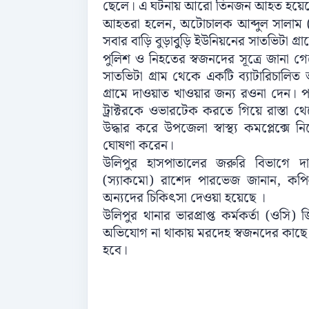
ছে‌লে। এ ঘটনায় আরো তিনজন আহত হ‌য়ে‌ছ
আহতরা হ‌লেন, অ‌টোচালক আব্দুল সালাম
সবার বা‌ড়ি বুড়াবুুড়ি ইউনিয়‌নের সাত‌ভিটা গ্রা
পু‌লিশ ও নিহ‌তের স্বজনদের সূ‌ত্রে জানা গে‌
সাত‌ভিটা গ্রা‌ম থেকে এক‌টি ব‌্যাটা‌রিচা‌ল
গ্রা‌মে দাওয়াত খাওয়ার জন‌্য রওনা দেন। প‌থিম
ট্রাক্টর‌কে ওভার‌টেক কর‌তে গি‌য়ে রাস্তা
উদ্ধার ক‌রে উপ‌জেলা স্বাস্থ‌্য কম‌প্লে‌ক্
ঘোষণা ক‌রেন।
উলিপুর হাসপাতা‌লের জরু‌রি বিভা‌গে দা
(স‌্যাক‌মো) রা‌শেদ পার‌ভেজ জানান, ক‌প
অন‌্যদের চি‌কিৎসা দেওয়া হ‌য়ে‌ছে ।
উলিপুর থানার ভারপ্রাপ্ত কর্মকর্তা (ও‌সি) জ
অ‌ভি‌যোগ না থাকায় মরদেহ স্বজন‌দের কা‌ছে
হ‌বে।