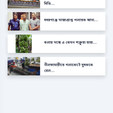
বিভি...
বদরগঞ্জে সাজাপ্রাপ্ত পলাতক আসা...
কলার সঙ্গে এ কেমন শক্রুতা তারা...
নীলফামারীতে গলাকেটে যুবককে
রেল...