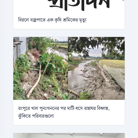
বিরলে বজ্রপাতে এক কৃষি শ্রমিকের মৃত্যু
রংপুরে খাল পুনঃখননের পর মাটি ধসে রান্নাঘর বিধ্বস্ত,
ঝুঁকিতে পরিবারগুলো