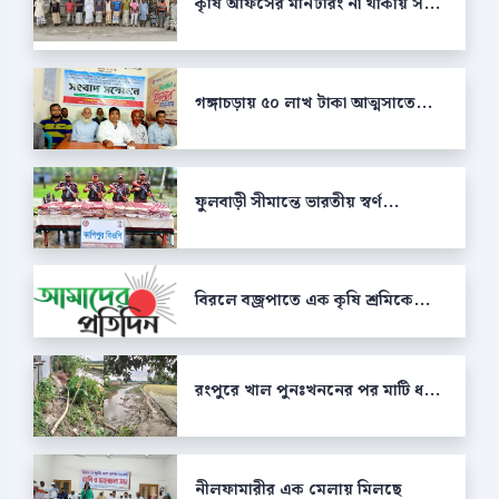
কৃষি অফিসের মনিটরিং না থাকায় স...
গঙ্গাচড়ায় ৫০ লাখ টাকা আত্মসাতে...
ফুলবাড়ী সীমান্তে ভারতীয় স্বর্ণ...
বিরলে বজ্রপাতে এক কৃষি শ্রমিকে...
রংপুরে খাল পুনঃখননের পর মাটি ধ...
নীলফামারীর এক মেলায় মিলছে