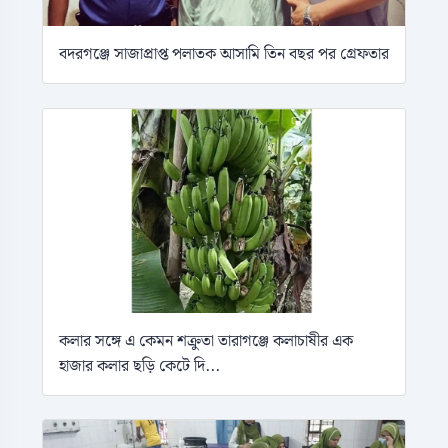
বদরগঞ্জে সাজাপ্রাপ্ত পলাতক আসামি তিন বছর পর গ্রেফতার
কলার সঙ্গে এ কেমন শক্রুতা তারাগঞ্জে কলাচাষীর এক
হাজার কলার ছড়ি কেটে দি...