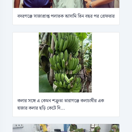
বদরগঞ্জে সাজাপ্রাপ্ত পলাতক আসামি তিন বছর পর গ্রেফতার
কলার সঙ্গে এ কেমন শক্রুতা তারাগঞ্জে কলাচাষীর এক
হাজার কলার ছড়ি কেটে দি...