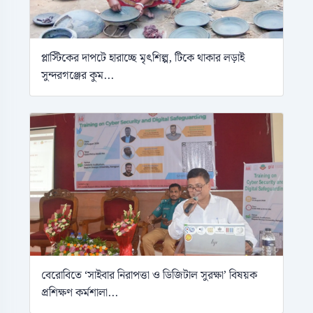
প্লাস্টিকের দাপটে হারাচ্ছে মৃৎশিল্প, টিকে থাকার লড়াই
সুন্দরগঞ্জের কুম...
বেরোবিতে ‘সাইবার নিরাপত্তা ও ডিজিটাল সুরক্ষা’ বিষয়ক
প্রশিক্ষণ কর্মশালা...