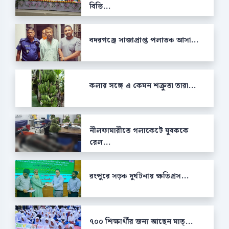
বিভি...
বদরগঞ্জে সাজাপ্রাপ্ত পলাতক আসা...
কলার সঙ্গে এ কেমন শক্রুতা তারা...
নীলফামারীতে গলাকেটে যুবককে
রেল...
রংপুরে সড়ক দুর্ঘটনায় ক্ষতিগ্রস...
৭০০ শিক্ষার্থীর জন্য আছেন মাত্...