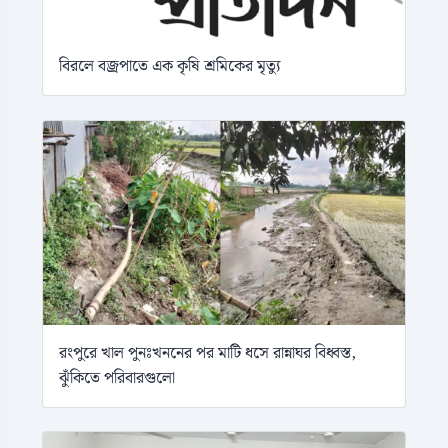
বিরলে বজ্রপাতে এক কৃষি শ্রমিকের মৃত্যু
রংপুরে খাল পুনঃখননের পর মাটি ধসে রান্নাঘর বিধ্বস্ত,
ঝুঁকিতে পরিবারগুলো