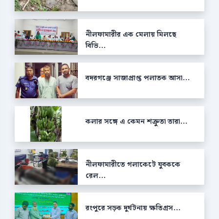
নীলফামারীর এক মেলায় মিলছে
বিভি...
বদরগঞ্জে সাজাপ্রাপ্ত পলাতক আসা...
কলার সঙ্গে এ কেমন শক্রুতা তারা...
নীলফামারীতে গলাকেটে যুবককে
রেল...
রংপুরে সড়ক দুর্ঘটনায় ক্ষতিগ্রস...