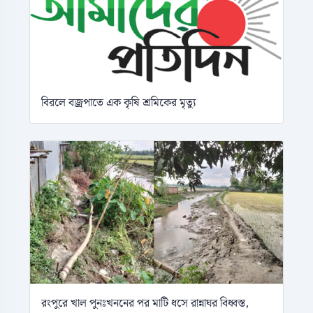
বিরলে বজ্রপাতে এক কৃষি শ্রমিকের মৃত্যু
রংপুরে খাল পুনঃখননের পর মাটি ধসে রান্নাঘর বিধ্বস্ত,