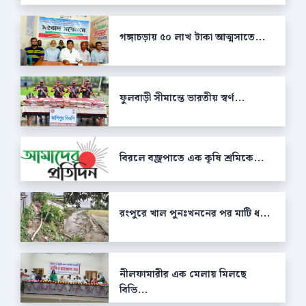
গঙ্গাচড়ায় ৫০ লাখ টাকা আত্মসাতে...
ফুলবাড়ী সীমান্তে ভারতীয় স্বর্ণ...
বিরলে বজ্রপাতে এক কৃষি শ্রমিকে...
রংপুরে খাল পুনঃখননের পর মাটি ধ...
নীলফামারীর এক মেলায় মিলছে
বিভি...