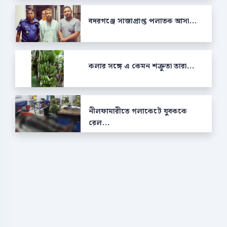
বদরগঞ্জে সাজাপ্রাপ্ত পলাতক আসা...
কলার সঙ্গে এ কেমন শক্রুতা তারা...
নীলফামারীতে গলাকেটে যুবককে
রেল...