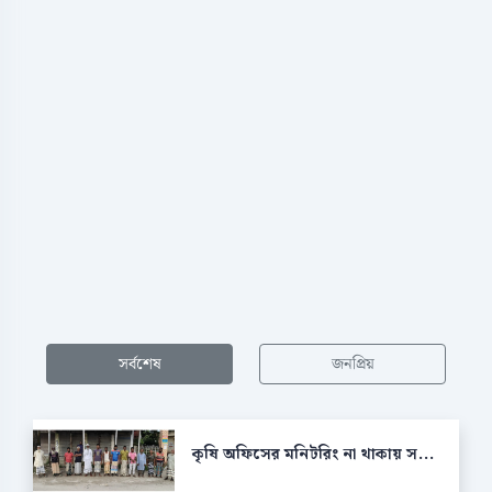
সর্বশেষ
জনপ্রিয়
কৃষি অফিসের মনিটরিং না থাকায় স...