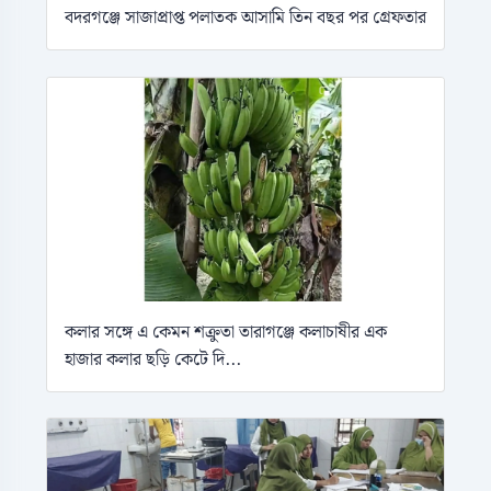
বদরগঞ্জে সাজাপ্রাপ্ত পলাতক আসামি তিন বছর পর গ্রেফতার
কলার সঙ্গে এ কেমন শক্রুতা তারাগঞ্জে কলাচাষীর এক
হাজার কলার ছড়ি কেটে দি...