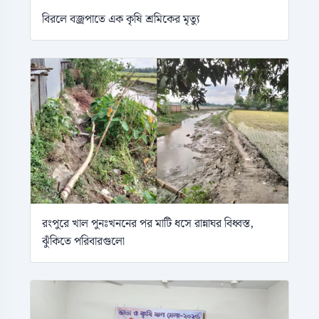
বিরলে বজ্রপাতে এক কৃষি শ্রমিকের মৃত্যু
রংপুরে খাল পুনঃখননের পর মাটি ধসে রান্নাঘর বিধ্বস্ত,
ঝুঁকিতে পরিবারগুলো