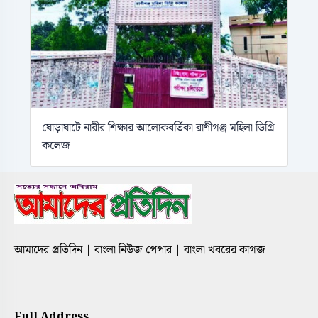
ঘোড়াঘাটে নারীর শিক্ষার আলোকবর্তিকা রাণীগঞ্জ মহিলা ডিগ্রি
কলেজ
আমাদের প্রতিদিন | বাংলা নিউজ পেপার | বাংলা খবরের কাগজ
Full Address