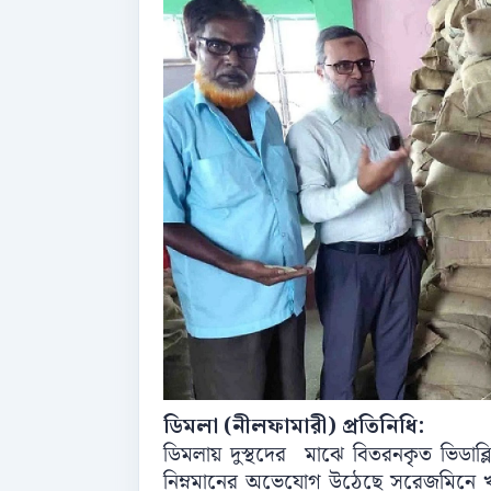
ডিমলা (নীলফামারী) প্রতিনিধি:
ডিমলায় দুস্থদের মাঝে বিতরনকৃত ভিডাব্লিউবি 
নিম্নমানের অভেযোগ উঠেছে সরেজমিনে খাল