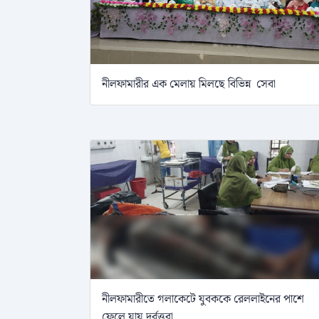
নীলফামারীর এক মেলায় মিলছে বিভিন্ন সেবা
নীলফামারীতে গলাকেটে যুবককে রেললাইনের পাশে
ফেলে যায় দুর্বৃত্তরা