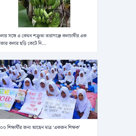
লার সঙ্গে এ কেমন শক্রুতা তারাগঞ্জে কলাচাষীর এক
াজার কলার ছড়ি কেটে দি...
০০ শিক্ষার্থীর জন্য আছেন মাত্র ‘একজন শিক্ষক’