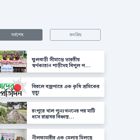
সর্বশেষ
জনপ্রিয়
ফুলবাড়ী সীমান্তে ভারতীয়
স্বর্ণকাতান শাড়ীসহ বিপুল প...
বিরলে বজ্রপাতে এক কৃষি শ্রমিকের
মৃত্যু
রংপুরে খাল পুনঃখননের পর মাটি
ধসে রান্নাঘর বিধ্বস্ত...
নীলফামারীর এক মেলায় মিলছে