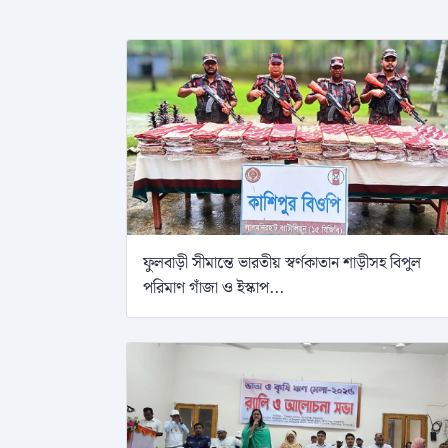
ফুলবাড়ী সীমান্তে ভারতীয় স্বর্ণকাতান শাড়ীসহ বিপুল
পরিমাণ গাঁজা ও ইস্কাপ...