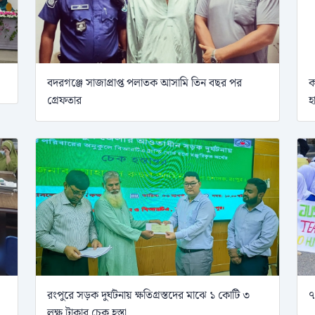
বদরগঞ্জে সাজাপ্রাপ্ত পলাতক আসামি তিন বছর পর
ক
গ্রেফতার
হ
রংপুরে সড়ক দুর্ঘটনায় ক্ষতিগ্রস্তদের মাঝে ১ কোটি ৩
৭
লক্ষ টাকার চেক হস্তা...