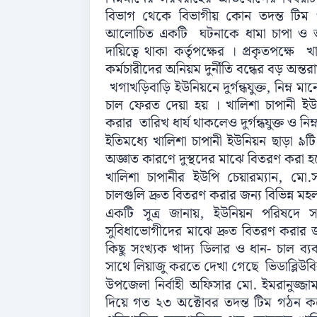
বিভাগ থেকে বিভাগীয় কোন তদন্ত টিম গঠ
আলোচিত একটি ঘটনাকে ধামা চাপা ও আড়াল 
দায়িত্বে থাকা কর্তৃপক্ষের । প্রকৃতপক্ষে খ
কর্মচারীদের অনিয়ম দুর্নীতি বন্ধের বড় অন্তরা
খগাখড়িবাড়ি ইউনিয়নে দুর্গন্ধযুক্ত, নিম্ন ম
চাল ফেরত দেয়া হয় । খালিশা চাপানী ইউনি
করার তারিখ ধার্য থাকলেও দুর্গন্ধযুক্ত ও নিম
ইতিমধ্যে খালিশা চাপানী ইউনিয়ন ছাড়া ৯টি 
অজ্ঞাত কারণে দুস্থদের মাঝে বিতরণ করা হ
খালিশা চাপানীর ইউপি চেয়ারম্যান, মো.সহি
চালগুলি দ্রুত বিতরণ করার জন্য বিভিন্ন ম
একটি সূত্র জানায়, ইউনিয়ন পরিষদে সরবর
সুবিধাভোগীদের মাঝে দ্রুত বিতরণ করার জন
কিছু সংখ্যক খাদ্য ডিলার ও ধান- চাল ব্যবস
সাথে লিয়াজু করতে দেখা গেছে ভিডাব্লিউবি
উপজেলা নির্বাহী অফিসার মো. ইমরানুজ্জামা
দিয়ে গত ২৩ অক্টোবর তদন্ত টিম গঠন করে