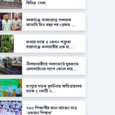
বিভিন্ন সেবা
বদরগঞ্জে সাজাপ্রাপ্ত পলাতক
আসামি তিন বছর পর গ্রেফত...
কলার সঙ্গে এ কেমন শক্রুতা
তারাগঞ্জে কলাচাষীর এক হা...
নীলফামারীতে গলাকেটে যুবককে
রেললাইনের পাশে ফেলে যায়...
রংপুরে সড়ক দুর্ঘটনায় ক্ষতিগ্রস্তদের
মাঝে ১ কোটি ৩...
৭০০ শিক্ষার্থীর জন্য আছেন মাত্র
‘একজন শিক্ষক’