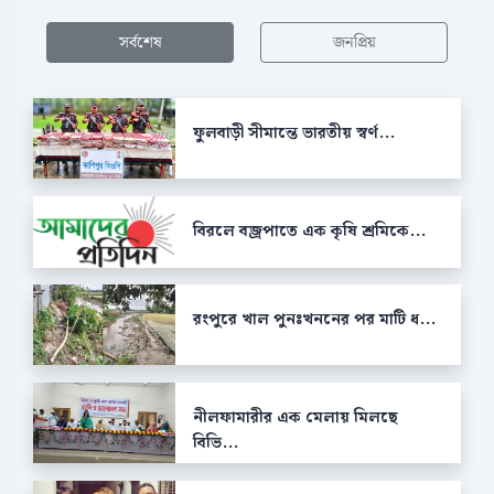
সর্বশেষ
জনপ্রিয়
ফুলবাড়ী সীমান্তে ভারতীয় স্বর্ণ...
বিরলে বজ্রপাতে এক কৃষি শ্রমিকে...
রংপুরে খাল পুনঃখননের পর মাটি ধ...
নীলফামারীর এক মেলায় মিলছে
বিভি...