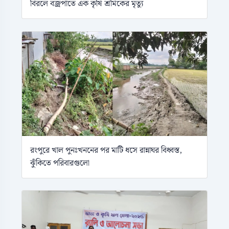
বিরলে বজ্রপাতে এক কৃষি শ্রমিকের মৃত্যু
রংপুরে খাল পুনঃখননের পর মাটি ধসে রান্নাঘর বিধ্বস্ত,
ঝুঁকিতে পরিবারগুলো