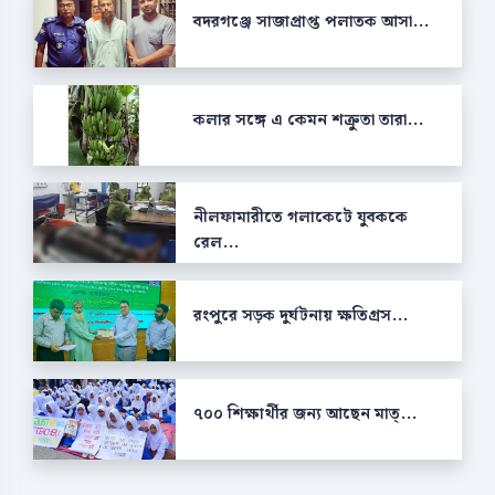
বদরগঞ্জে সাজাপ্রাপ্ত পলাতক আসা...
কলার সঙ্গে এ কেমন শক্রুতা তারা...
নীলফামারীতে গলাকেটে যুবককে
রেল...
রংপুরে সড়ক দুর্ঘটনায় ক্ষতিগ্রস...
৭০০ শিক্ষার্থীর জন্য আছেন মাত্...