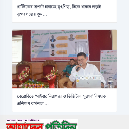
প্লাস্টিকের দাপটে হারাচ্ছে মৃৎশিল্প, টিকে থাকার লড়াই
সুন্দরগঞ্জের কুম...
বেরোবিতে ‘সাইবার নিরাপত্তা ও ডিজিটাল সুরক্ষা’ বিষয়ক
প্রশিক্ষণ কর্মশালা...