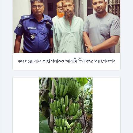
বদরগঞ্জে সাজাপ্রাপ্ত পলাতক আসামি তিন বছর পর গ্রেফতার