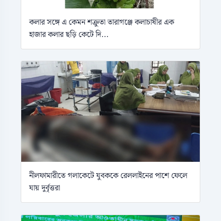
কলার সঙ্গে এ কেমন শক্রুতা তারাগঞ্জে কলাচাষীর এক
হাজার কলার ছড়ি কেটে দি...
নীলফামারীতে গলাকেটে যুবককে রেললাইনের পাশে ফেলে
যায় দুর্বৃত্তরা