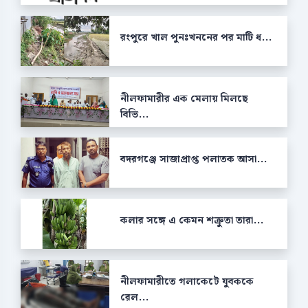
রংপুরে খাল পুনঃখননের পর মাটি ধ...
নীলফামারীর এক মেলায় মিলছে
বিভি...
বদরগঞ্জে সাজাপ্রাপ্ত পলাতক আসা...
কলার সঙ্গে এ কেমন শক্রুতা তারা...
নীলফামারীতে গলাকেটে যুবককে
রেল...