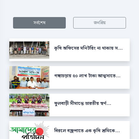
সর্বশেষ
জনপ্রিয়
কৃষি অফিসের মনিটরিং না থাকায় স...
গঙ্গাচড়ায় ৫০ লাখ টাকা আত্মসাতে...
ফুলবাড়ী সীমান্তে ভারতীয় স্বর্ণ...
বিরলে বজ্রপাতে এক কৃষি শ্রমিকে...