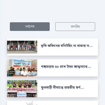
সর্বশেষ
জনপ্রিয়
কৃষি অফিসের মনিটরিং না থাকায় স...
গঙ্গাচড়ায় ৫০ লাখ টাকা আত্মসাতে...
ফুলবাড়ী সীমান্তে ভারতীয় স্বর্ণ...