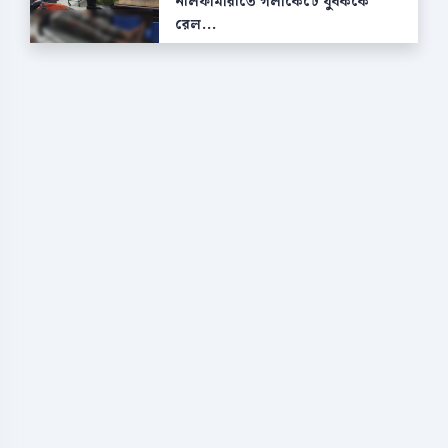
নীলফামারীতে গলাকেটে যুবককে
রেল...