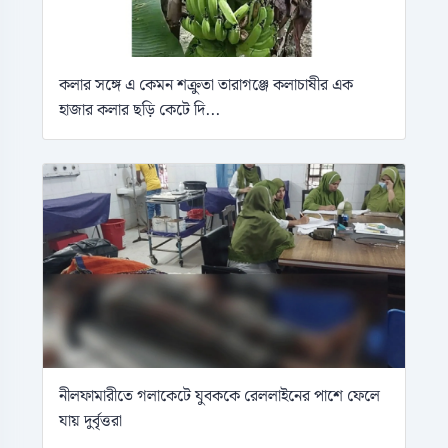
কলার সঙ্গে এ কেমন শক্রুতা তারাগঞ্জে কলাচাষীর এক
হাজার কলার ছড়ি কেটে দি...
নীলফামারীতে গলাকেটে যুবককে রেললাইনের পাশে ফেলে
যায় দুর্বৃত্তরা