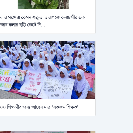
লার সঙ্গে এ কেমন শক্রুতা তারাগঞ্জে কলাচাষীর এক
াজার কলার ছড়ি কেটে দি...
০০ শিক্ষার্থীর জন্য আছেন মাত্র ‘একজন শিক্ষক’