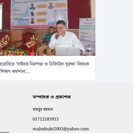
েরোবিতে ‘সাইবার নিরাপত্তা ও ডিজিটাল সুরক্ষা’ বিষয়ক
্রশিক্ষণ কর্মশালা...
সম্পাদক ও প্রকাশক
মাহবুব রহমান
01712183915
mahabubt2003@yahoo.com