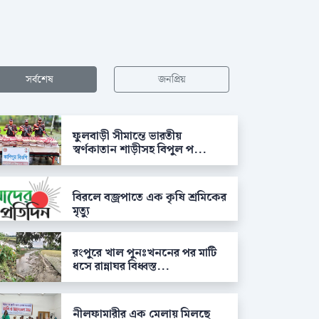
সর্বশেষ
জনপ্রিয়
ফুলবাড়ী সীমান্তে ভারতীয়
স্বর্ণকাতান শাড়ীসহ বিপুল প...
বিরলে বজ্রপাতে এক কৃষি শ্রমিকের
মৃত্যু
রংপুরে খাল পুনঃখননের পর মাটি
ধসে রান্নাঘর বিধ্বস্ত...
নীলফামারীর এক মেলায় মিলছে