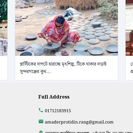
প্লাস্টিকের দাপটে হারাচ্ছে মৃৎশিল্প, টিকে থাকার লড়াই
ব
সুন্দরগঞ্জের কুম...
প
Full Address
01712183915
amaderprotidin.rang@gmail.com