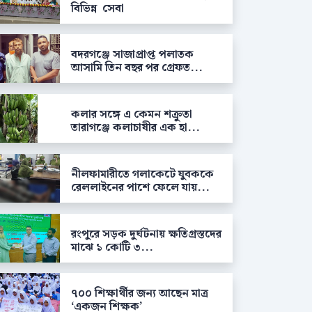
বিভিন্ন সেবা
বদরগঞ্জে সাজাপ্রাপ্ত পলাতক
আসামি তিন বছর পর গ্রেফত...
কলার সঙ্গে এ কেমন শক্রুতা
তারাগঞ্জে কলাচাষীর এক হা...
নীলফামারীতে গলাকেটে যুবককে
রেললাইনের পাশে ফেলে যায়...
রংপুরে সড়ক দুর্ঘটনায় ক্ষতিগ্রস্তদের
মাঝে ১ কোটি ৩...
৭০০ শিক্ষার্থীর জন্য আছেন মাত্র
‘একজন শিক্ষক’