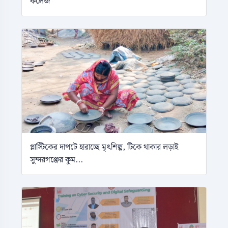
কলেজ
প্লাস্টিকের দাপটে হারাচ্ছে মৃৎশিল্প, টিকে থাকার লড়াই
সুন্দরগঞ্জের কুম...