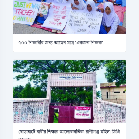
৭০০ শিক্ষার্থীর জন্য আছেন মাত্র ‘একজন শিক্ষক’
ঘোড়াঘাটে নারীর শিক্ষার আলোকবর্তিকা রাণীগঞ্জ মহিলা ডিগ্রি