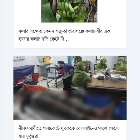
কলার সঙ্গে এ কেমন শক্রুতা তারাগঞ্জে কলাচাষীর এক
হাজার কলার ছড়ি কেটে দি...
নীলফামারীতে গলাকেটে যুবককে রেললাইনের পাশে ফেলে
যায় দুর্বৃত্তরা