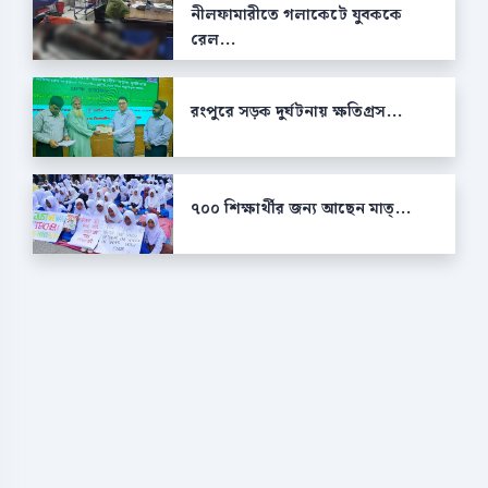
নীলফামারীতে গলাকেটে যুবককে
রেল...
রংপুরে সড়ক দুর্ঘটনায় ক্ষতিগ্রস...
৭০০ শিক্ষার্থীর জন্য আছেন মাত্...