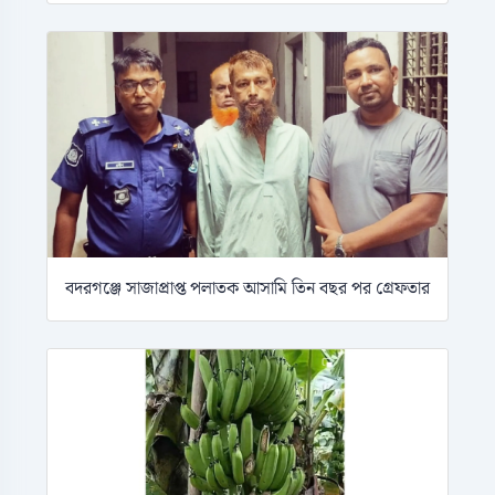
বদরগঞ্জে সাজাপ্রাপ্ত পলাতক আসামি তিন বছর পর গ্রেফতার