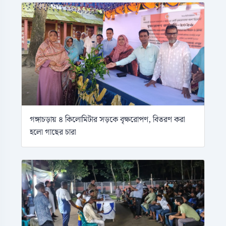
গঙ্গাচড়ায় ৪ কিলোমিটার সড়কে বৃক্ষরোপণ, বিতরণ করা
হলো গাছের চারা