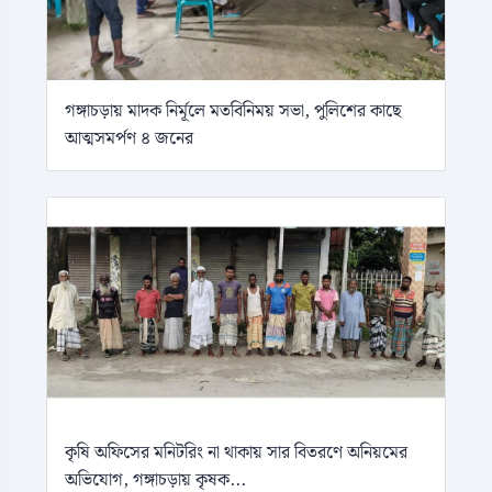
গঙ্গাচড়ায় মাদক নির্মূলে মতবিনিময় সভা, পুলিশের কাছে
আত্মসমর্পণ ৪ জনের
কৃষি অফিসের মনিটরিং না থাকায় সার বিতরণে অনিয়মের
অভিযোগ, গঙ্গাচড়ায় কৃষক...