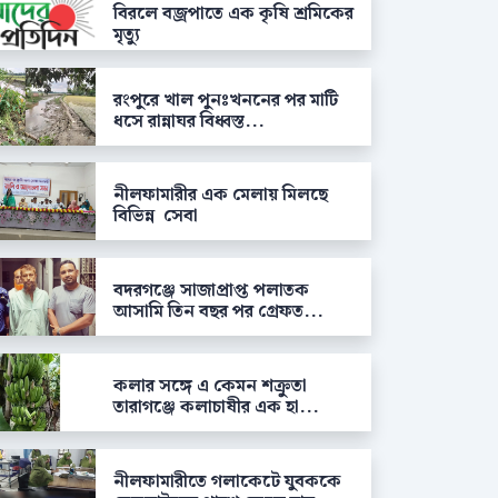
বিরলে বজ্রপাতে এক কৃষি শ্রমিকের
মৃত্যু
রংপুরে খাল পুনঃখননের পর মাটি
ধসে রান্নাঘর বিধ্বস্ত...
নীলফামারীর এক মেলায় মিলছে
বিভিন্ন সেবা
বদরগঞ্জে সাজাপ্রাপ্ত পলাতক
আসামি তিন বছর পর গ্রেফত...
কলার সঙ্গে এ কেমন শক্রুতা
তারাগঞ্জে কলাচাষীর এক হা...
নীলফামারীতে গলাকেটে যুবককে