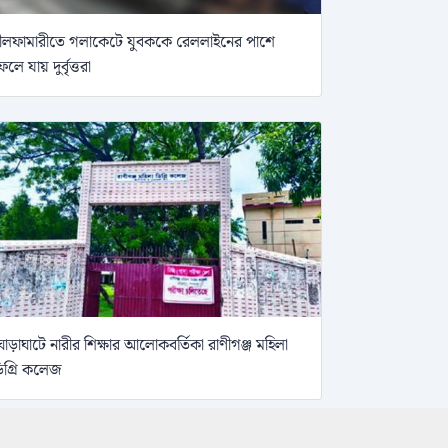
ীলফামারীতে গলাকেটে যুবককে রেললাইনের পাশে
েলে যায় দুর্বৃত্তরা
োড়াঘাটে নারীর শিক্ষার আলোকবর্তিকা রাণীগঞ্জ মহিলা
িগ্রি কলেজ