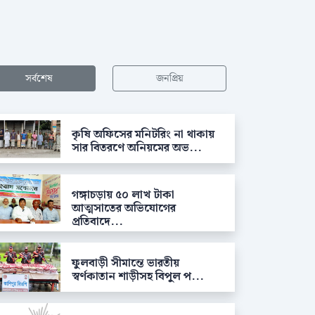
সর্বশেষ
জনপ্রিয়
কৃষি অফিসের মনিটরিং না থাকায়
সার বিতরণে অনিয়মের অভ...
গঙ্গাচড়ায় ৫০ লাখ টাকা
আত্মসাতের অভিযোগের
প্রতিবাদে...
ফুলবাড়ী সীমান্তে ভারতীয়
স্বর্ণকাতান শাড়ীসহ বিপুল প...