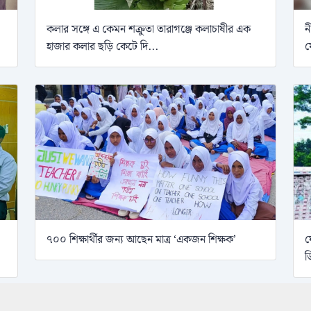
কলার সঙ্গে এ কেমন শক্রুতা তারাগঞ্জে কলাচাষীর এক
ন
হাজার কলার ছড়ি কেটে দি...
ফ
৭০০ শিক্ষার্থীর জন্য আছেন মাত্র ‘একজন শিক্ষক’
ঘ
ড