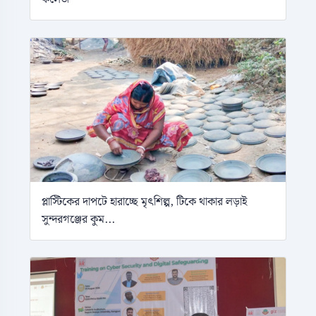
প্লাস্টিকের দাপটে হারাচ্ছে মৃৎশিল্প, টিকে থাকার লড়াই
সুন্দরগঞ্জের কুম...