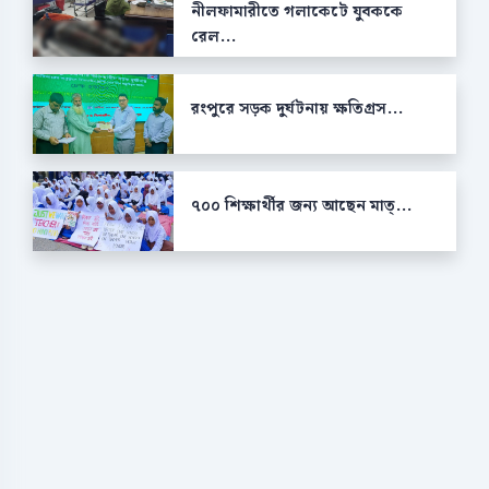
নীলফামারীতে গলাকেটে যুবককে
রেল...
রংপুরে সড়ক দুর্ঘটনায় ক্ষতিগ্রস...
৭০০ শিক্ষার্থীর জন্য আছেন মাত্...