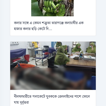
কলার সঙ্গে এ কেমন শক্রুতা তারাগঞ্জে কলাচাষীর এক
হাজার কলার ছড়ি কেটে দি...
নীলফামারীতে গলাকেটে যুবককে রেললাইনের পাশে ফেলে
যায় দুর্বৃত্তরা