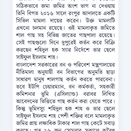
সঠিকভাবে জমা জমির অংশ ভাগ না দেওয়ায়
তিনি বিগত ২০১৬ সালে রংপুর আদালতে একটি
সিভিল মামলা দায়ের করেন। উক্ত মামলাটি
এখনো চলমান রয়েছে। ওই মামলাকৃত জমিতে
শাল গাছ সহ বিভিন্ন জাতের গাছপালা রয়েছে।
সেই গাছগুলো দিনে দুপুরেই কর্তন করে বিক্রি
করছেন শহিদুল হক স্যার নির্দেশে তার ছেলে
সাইফুল ইসলাম শাহ।
বাংলাদেশ সরকারের বন ও পরিবেশ মন্ত্রণালয়ের
নীতিমালা অনুযায়ী বন বিভাগের অনুমতি ছাড়া
সাধারণ মানুষ শালগাছ কর্তন করতে পারবেনা।
তবে ইউপি চেয়ারম্যান, বন কর্মকর্তা, সহকারী
কমিশনার ভূমি (এসিল্যান্ড) বরাবর লিখিত
আবেদনের ভিত্তিতে গাছ কর্তন করা যেতে পারে।
কিন্তু ভূমিদস্যু শহিদুল হক শাহ ও তার ছেলে
সাইফুল ইসলাম শাহ পেশী শক্তির বলে মামলাকৃত
জমির প্রায় লক্ষাধিক টাকার শাল গাছ কেটে সবাড়
করছে। গত ১৬ জুন সোমবার সকালে অবৈধ