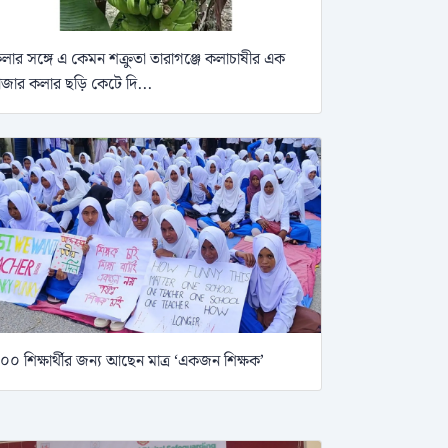
লার সঙ্গে এ কেমন শক্রুতা তারাগঞ্জে কলাচাষীর এক
াজার কলার ছড়ি কেটে দি...
০০ শিক্ষার্থীর জন্য আছেন মাত্র ‘একজন শিক্ষক’