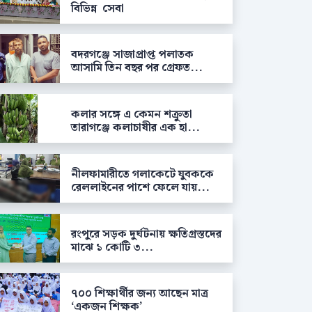
বিভিন্ন সেবা
বদরগঞ্জে সাজাপ্রাপ্ত পলাতক
আসামি তিন বছর পর গ্রেফত...
কলার সঙ্গে এ কেমন শক্রুতা
তারাগঞ্জে কলাচাষীর এক হা...
নীলফামারীতে গলাকেটে যুবককে
রেললাইনের পাশে ফেলে যায়...
রংপুরে সড়ক দুর্ঘটনায় ক্ষতিগ্রস্তদের
মাঝে ১ কোটি ৩...
৭০০ শিক্ষার্থীর জন্য আছেন মাত্র
‘একজন শিক্ষক’