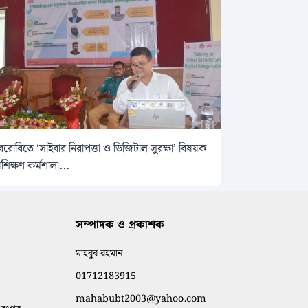
েরোবিতে ‘সাইবার নিরাপত্তা ও ডিজিটাল সুরক্ষা’ বিষয়ক
্রশিক্ষণ কর্মশালা...
সম্পাদক ও প্রকাশক
মাহবুব রহমান
01712183915
mahabubt2003@yahoo.com