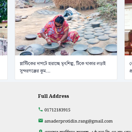
প্লাস্টিকের দাপটে হারাচ্ছে মৃৎশিল্প, টিকে থাকার লড়াই
ব
সুন্দরগঞ্জের কুম...
প
Full Address
01712183915
amaderprotidin.rang@gmail.com