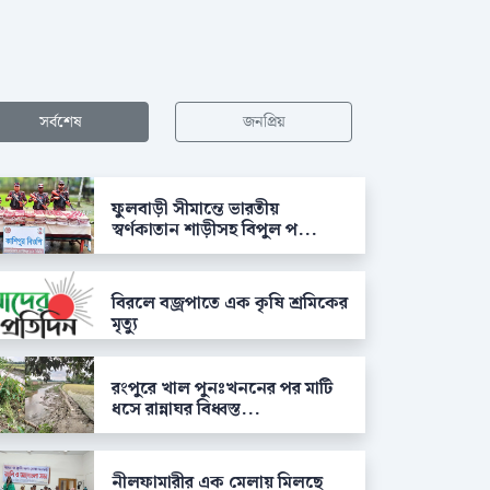
সর্বশেষ
জনপ্রিয়
ফুলবাড়ী সীমান্তে ভারতীয়
স্বর্ণকাতান শাড়ীসহ বিপুল প...
বিরলে বজ্রপাতে এক কৃষি শ্রমিকের
মৃত্যু
রংপুরে খাল পুনঃখননের পর মাটি
ধসে রান্নাঘর বিধ্বস্ত...
নীলফামারীর এক মেলায় মিলছে