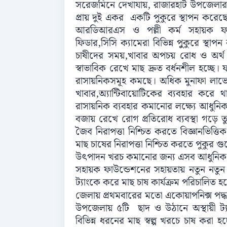
সরেজমিনে দেখাযায়, রাজারহাট উপজেলার 
প্রায় দুই একর একটি পুকুরে স্থাপন কর
আরডিআরএস ও পল্লী কর্ম সহায়ক ফা
ফিডার,সিসি ক্যামেরা বিভিন্ন পুুকুরে স্থা
চাষীদের সময়,খাবার অপচয় রোধ ও অর্থ স
স্বাভাবিক রেখে মাছ দ্রুত বর্ধনশীল হচ্ছে
রাসায়নিকসমূহ কমছে। অধিক মুনাফা লাভে
খাবার,অ্যান্টিবায়োটিকের ব্যবহার করে
রাসায়নিক ব্যবহার কমানোর লক্ষ্যে আধুনিক 
বজায় রেখে রোগ প্রতিরোধ ব্যবস্থা গড়ে 
জৈব নিরাপত্তা নিশ্চিত করতে বিজ্ঞানভিত্
মাছ চাষের নিরাপত্তা নিশ্চিত করতে পুকুর গ
উৎপাদন খরচ কমানোর জন্য এসব আধুনিক প্
সহায়ক ফাউন্ডেশনের সহায়তায় নতুন নতুন উদ্
ট্যাংকে করে মাছ চাষ কার্যক্রম পরিচালিত হচ
জেলায় প্রথমবারের মতো একোয়াপনিক্স পদ্ধ
উপজেলায় ৫টি ছাদ ও উঠানে অস্থায়ী ট্
বিভিন্ন ধরনের মাছ স্বল্প খরচে চাষ করা হ