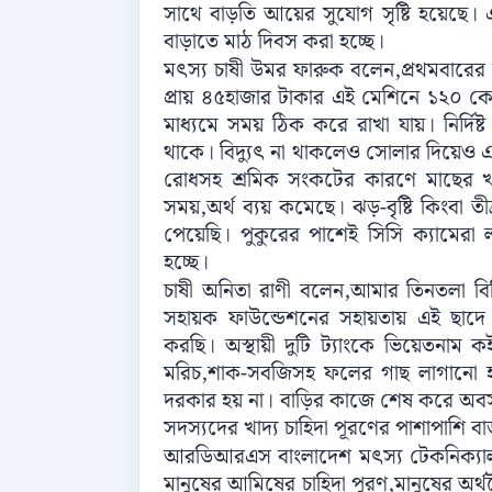
সাথে বাড়তি আয়ের সুযোগ সৃষ্টি হয়েছে। এ
বাড়াতে মাঠ দিবস করা হচ্ছে।
মৎস্য চাষী উমর ফারুক বলেন,প্রথমবারে
প্রায় ৪৫হাজার টাকার এই মেশিনে ১২০ ক
মাধ্যমে সময় ঠিক করে রাখা যায়। নির্দি
থাকে। বিদ্যুৎ না থাকলেও সোলার দিয়েও
রোধসহ শ্রমিক সংকটের কারণে মাছের খ
সময়,অর্থ ব্যয় কমেছে। ঝড়-বৃষ্টি কিংবা তীব
পেয়েছি। পুকুরের পাশেই সিসি ক্যামেরা 
হচ্ছে।
চাষী অনিতা রাণী বলেন,আমার তিনতলা বিশ
সহায়ক ফাউন্ডেশনের সহায়তায় এই ছাদে 
করছি। অস্থায়ী দুটি ট্যাংকে ভিয়েতনাম ক
মরিচ,শাক-সবজিসহ ফলের গাছ লাগানো হ
দরকার হয় না। বাড়ির কাজে শেষ করে অবস
সদস্যদের খাদ্য চাহিদা পূরণের পাশাপাশি ব
আরডিআরএস বাংলাদেশ মৎস্য টেকনিক্যাল
মানুষের আমিষের চাহিদা পূরণ,মানুষের অর্থনৈ