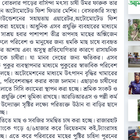
বোতলার পাড়ের বাসিন্দা মৎস্য চাষী উমর ফারুক তার
েছেন অটোমোটেড ফিশ ফিডার মেশিন। বেসরকারি সংস্থা
উন্ডেশনের সহায়তায় এয়ারেটর,অটোমোটেড ফিশ
পন করা হয়েছে। আধুনিক এসব প্রযুক্তি ব্যবহারের মাধ্যমে
াশ্রয় হবার পাশাপাশ তীব্র তাপদাহ মাছের অক্সিজেন
। ফলে পরিবেশ ও মানুষের জন্য হুমকি মাছ চাষে ব্যবহৃত
র আশায় এবং অসুস্থ প্রতিযোগিতার কারণে রাসায়নিক
 থাকে চাষীরা। যা মানব দেহের জন্য ক্ষতিকর। এসব
পুকুর ব্যবস্থাপনার মাধ্যমে পুকুরের স্বাভাবিক পরিবেশ
তুলছে। অটোমেশনের মাধ্যমে উৎপাদন বৃদ্ধির খামারের
তিক, পরিবেশবান্ধব করার কাজ চলমান। এছাড়াও চাষীদের
ুলোতে সিসি ক্যামেরা স্থাপন করা হচ্ছে। শ্রমিক সংকট ও
রযুক্তি বেশ ভূমিকা রাখছে। আরডিআরএস ও পল্লী কর্ম
যোক্তা সৃষ্টির লক্ষ্যে পরিত্যক্ত উঠান বা বাড়ির ছাদে
্ছে।
তিতে মাছ ও সবজির সমন্বিত চাষ করা হচ্ছে। রাজারহাট
যাংকে গড়ে ৫/৬হাজার করে ভিয়েতনাম কই,ট্যাংরাসহ
চ্ছে। এতে করে পরিবারের মাছের পুষ্টির চাহিদা পূরনের