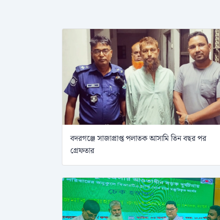
বদরগঞ্জে সাজাপ্রাপ্ত পলাতক আসামি তিন বছর পর
গ্রেফতার