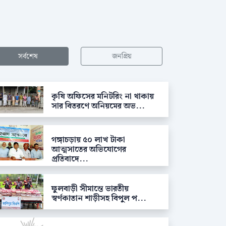
সর্বশেষ
জনপ্রিয়
কৃষি অফিসের মনিটরিং না থাকায়
সার বিতরণে অনিয়মের অভ...
গঙ্গাচড়ায় ৫০ লাখ টাকা
আত্মসাতের অভিযোগের
প্রতিবাদে...
ফুলবাড়ী সীমান্তে ভারতীয়
স্বর্ণকাতান শাড়ীসহ বিপুল প...