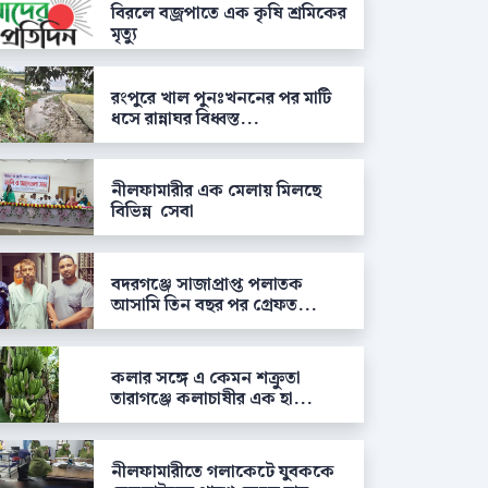
বিরলে বজ্রপাতে এক কৃষি শ্রমিকের
মৃত্যু
রংপুরে খাল পুনঃখননের পর মাটি
ধসে রান্নাঘর বিধ্বস্ত...
নীলফামারীর এক মেলায় মিলছে
বিভিন্ন সেবা
বদরগঞ্জে সাজাপ্রাপ্ত পলাতক
আসামি তিন বছর পর গ্রেফত...
কলার সঙ্গে এ কেমন শক্রুতা
তারাগঞ্জে কলাচাষীর এক হা...
নীলফামারীতে গলাকেটে যুবককে