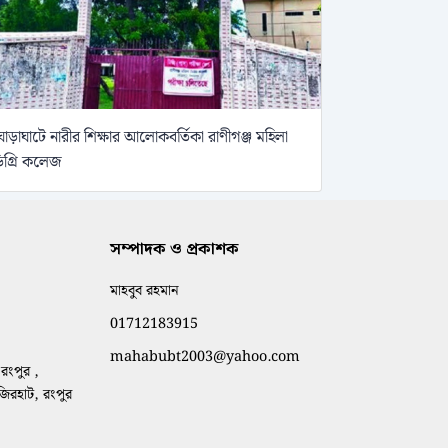
োড়াঘাটে নারীর শিক্ষার আলোকবর্তিকা রাণীগঞ্জ মহিলা
িগ্রি কলেজ
সম্পাদক ও প্রকাশক
মাহবুব রহমান
01712183915
mahabubt2003@yahoo.com
রংপুর ,
াজিরহাট, রংপুর