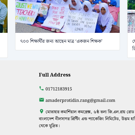
৭০০ শিক্ষার্থীর জন্য আছেন মাত্র ‘একজন শিক্ষক’
ঘ
ড
Full Address
01712183915
amaderprotidin.rang@gmail.com
মোতাহার কমার্শিয়াল কমপ্লেক্স, ৬ষ্ঠ তলা জি.এল.রায় রোড 
বাংলাদেশ নীলসাগর প্রিন্টিং এন্ড প্যাকেজিং লিমিটেড, উত্তম হ
থেকে মুদ্রিত।