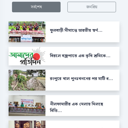
সর্বশেষ
জনপ্রিয়
ফুলবাড়ী সীমান্তে ভারতীয় স্বর্ণ...
বিরলে বজ্রপাতে এক কৃষি শ্রমিকে...
রংপুরে খাল পুনঃখননের পর মাটি ধ...
নীলফামারীর এক মেলায় মিলছে
বিভি...