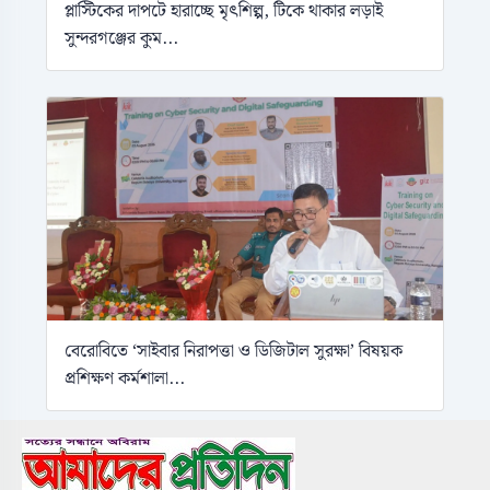
প্লাস্টিকের দাপটে হারাচ্ছে মৃৎশিল্প, টিকে থাকার লড়াই
সুন্দরগঞ্জের কুম...
বেরোবিতে ‘সাইবার নিরাপত্তা ও ডিজিটাল সুরক্ষা’ বিষয়ক
প্রশিক্ষণ কর্মশালা...