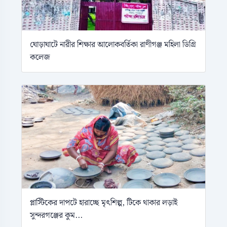
ঘোড়াঘাটে নারীর শিক্ষার আলোকবর্তিকা রাণীগঞ্জ মহিলা ডিগ্রি
কলেজ
প্লাস্টিকের দাপটে হারাচ্ছে মৃৎশিল্প, টিকে থাকার লড়াই
সুন্দরগঞ্জের কুম...