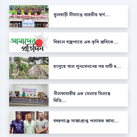
ফুলবাড়ী সীমান্তে ভারতীয় স্বর্ণ...
বিরলে বজ্রপাতে এক কৃষি শ্রমিকে...
রংপুরে খাল পুনঃখননের পর মাটি ধ...
নীলফামারীর এক মেলায় মিলছে
বিভি...
বদরগঞ্জে সাজাপ্রাপ্ত পলাতক আসা...