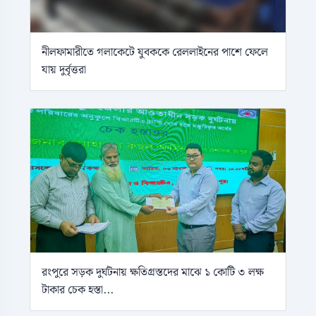
নীলফামারীতে গলাকেটে যুবককে রেললাইনের পাশে ফেলে
যায় দুর্বৃত্তরা
রংপুরে সড়ক দুর্ঘটনায় ক্ষতিগ্রস্তদের মাঝে ১ কোটি ৩ লক্ষ
টাকার চেক হস্তা...