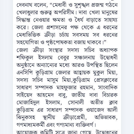
দেবনাথ বলেন, “মেধাবী ও সুশৃঙ্খল প্রজন্ম গঠনে
খেলাধুলার গুরুত্ব অপরিসীম। দাবা খেলা মানুষের
সিদ্ধান্ত নেওয়ার ক্ষমতা ও ধৈর্য বাড়াতে সাহায্য
করে। জেলা প্রশাসনের পক্ষ থেকে এ ধরনের
মেধাভিত্তিক ক্রীড়া চর্চায় সবসময় সব ধরনের
সহযোগিতা ও পৃষ্ঠপোষকতা বজায় থাকবে।”
জেলা ক্রীড়া সংস্থার সদস্য সচিব অধ্যাপক
শফিকুল ইসলাম বেবুর সঞ্চালনায় উদ্বোধনী
অনুষ্ঠানে অন্যান্যের মধ্যে আরও উপস্থিত ছিলেন
এনসিপি কুড়িগ্রাম জেলার আহ্বায়ক মুকুল মিয়া,
সদস্য সচিব মাসুম মিয়া,কুড়িগ্রাম প্রেসক্লাবের
সাধারণ সম্পাদক মাহফুজার রহমান, সাংবাদিক
সাইয়েদ আহমেদ বাবু, জাতীয় দাবা বিচারক
মোজাহিদুল ইসলাম, সোনালী অতীত ক্লাব
কুড়িগ্রাম এর সাধারণ সম্পাদক ওয়াজেদ আলী
ঝিনুকসহ স্থানীয় ক্রীড়াপ্রেমী, অভিভাবক,
গণমাধ্যমকর্মী এবং গণ্যমান্য ব্যক্তিবর্গ।
আয়োজক কমিটি সূত্রে জানা গেছে, উদ্বোধনের