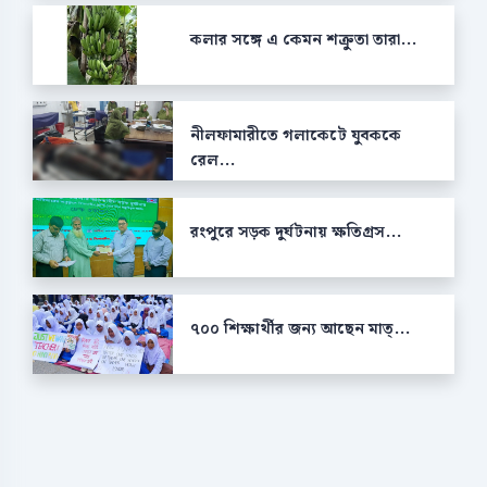
কলার সঙ্গে এ কেমন শক্রুতা তারা...
নীলফামারীতে গলাকেটে যুবককে
রেল...
রংপুরে সড়ক দুর্ঘটনায় ক্ষতিগ্রস...
৭০০ শিক্ষার্থীর জন্য আছেন মাত্...