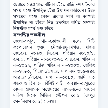
চেম্বারে সন্ধ্যা সাত ঘটিকা হইতে রাত্রি দশ ঘটিকার
সময় মধ্যে উপস্থিত হইয়া উত্থাপন করিবেন। উক্ত
সময়ের মধ্যে কোন প্রকার দাবি বা আপত্তি
উত্থাপিত না হইলে নিম্ন তফসীল বর্ণিত সম্পত্তি
নিষ্কণ্টক মর্মে গণ্য হইবে।
সম্পত্তির তফসীল:
জেলা-রংপুর, থানা-কোতয়ালী মধ্যে সিটি
কর্পোরেশন ভুক্ত, মৌজা-রঘুনাথগঞ্জ, যাহার
জে.এল. নং-৯৩, সি.এস. খতিয়ান নং-১০/১,
এস.এ. খতিয়ান নং-১০/৩-২৫ আর.এস. খতিয়ান
নং-১৩৬২, খারিজ খতিয়ান নং-২৩০৩, হোল্ডিং
নং-২২৬৩, সি.এস./এস.এ. দাগ নং- ৩১৫-৫৪৫
আর.এস./বি.এস. দাগ নং-৩০৯০, জমি ২৩
শতক ও তিন তলা বিশিষ্ট বাড়ী। অবস্থান-রংপুরের
জেলা প্রশাসক মহোদয়ের বাসভবনের সামনে
দক্ষিণ দিকে সিভিল স্টেশন রোড (রংপুর
সেনানিবাস রোড) সংলগ্ন।