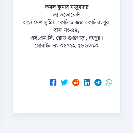
কমল কুমার মজুমদার
এ্যাডভোকেট
বাংলাদেশ সুপ্রিম কোর্ট ও জজ কোর্ট রংপুর,
বাসা নং-৪৪,
এস.এম.সি. রোড গুপ্তপাড়া, রংপুর।
মোবাইল নং-০১৭১২-৫৮৬৩১০