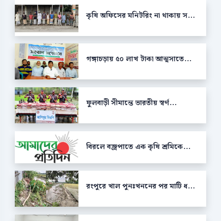
কৃষি অফিসের মনিটরিং না থাকায় স...
গঙ্গাচড়ায় ৫০ লাখ টাকা আত্মসাতে...
ফুলবাড়ী সীমান্তে ভারতীয় স্বর্ণ...
বিরলে বজ্রপাতে এক কৃষি শ্রমিকে...
রংপুরে খাল পুনঃখননের পর মাটি ধ...