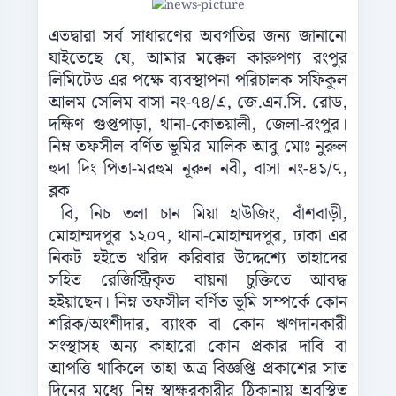
এতদ্বারা সর্ব সাধারণের অবগতির জন্য জানানো
যাইতেছে যে, আমার মক্কেল কারুপণ্য রংপুর
লিমিটেড এর পক্ষে ব্যবস্থাপনা পরিচালক সফিকুল
আলম সেলিম বাসা নং-৭৪/এ, জে.এন.সি. রোড,
দক্ষিণ গুপ্তপাড়া, থানা-কোতয়ালী, জেলা-রংপুর।
নিম্ন তফসীল বর্ণিত ভূমির মালিক আবু মোঃ নুরুল
হুদা দিং পিতা-মরহুম নূরুন নবী, বাসা নং-৪১/৭,
ব্লক
বি, নিচ তলা চান মিয়া হাউজিং, বাঁশবাড়ী,
মোহাম্মদপুর ১২০৭, থানা-মোহাম্মদপুর, ঢাকা এর
নিকট হইতে খরিদ করিবার উদ্দেশ্যে তাহাদের
সহিত রেজিস্ট্রিকৃত বায়না চুক্তিতে আবদ্ধ
হইয়াছেন। নিম্ন তফসীল বর্ণিত ভূমি সম্পর্কে কোন
শরিক/অংশীদার, ব্যাংক বা কোন ঋণদানকারী
সংস্থাসহ অন্য কাহারো কোন প্রকার দাবি বা
আপত্তি থাকিলে তাহা অত্র বিজ্ঞপ্তি প্রকাশের সাত
দিনের মধ্যে নিম্ন স্বাক্ষরকারীর ঠিকানায় অবস্থিত