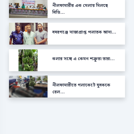
নীলফামারীর এক মেলায় মিলছে
বিভি...
বদরগঞ্জে সাজাপ্রাপ্ত পলাতক আসা...
কলার সঙ্গে এ কেমন শক্রুতা তারা...
নীলফামারীতে গলাকেটে যুবককে
রেল...