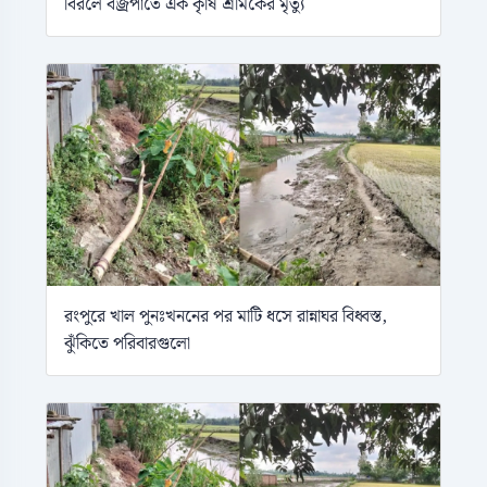
বিরলে বজ্রপাতে এক কৃষি শ্রমিকের মৃত্যু
রংপুরে খাল পুনঃখননের পর মাটি ধসে রান্নাঘর বিধ্বস্ত,
ঝুঁকিতে পরিবারগুলো