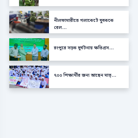
নীলফামারীতে গলাকেটে যুবককে
রেল...
রংপুরে সড়ক দুর্ঘটনায় ক্ষতিগ্রস...
৭০০ শিক্ষার্থীর জন্য আছেন মাত্...