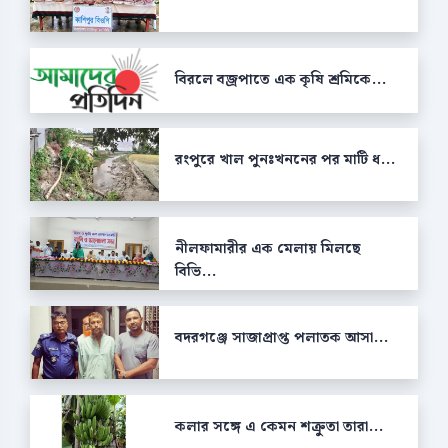
বিরলে বজ্রপাতে এক কৃষি শ্রমিকে...
রংপুরে খাল পুনঃখননের পর মাটি ধ...
নীলফামারীর এক মেলায় মিলছে
বিভি...
বদরগঞ্জে সাজাপ্রাপ্ত পলাতক আসা...
কলার সঙ্গে এ কেমন শক্রুতা তারা...