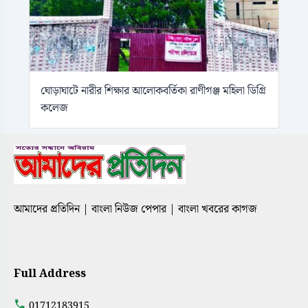
ঘোড়াঘাটে নারীর শিক্ষার আলোকবর্তিকা রাণীগঞ্জ মহিলা ডিগ্রি
কলেজ
আমাদের প্রতিদিন | বাংলা নিউজ পেপার | বাংলা খবরের কাগজ
Full Address
01712183915