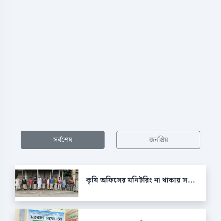
সর্বশেষ
জনপ্রিয়
কৃষি অফিসের মনিটরিং না থাকায় স...