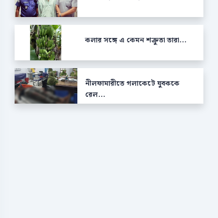
কলার সঙ্গে এ কেমন শক্রুতা তারা...
নীলফামারীতে গলাকেটে যুবককে
রেল...