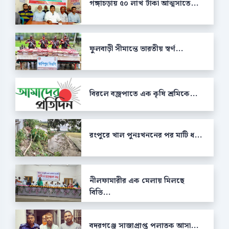
গঙ্গাচড়ায় ৫০ লাখ টাকা আত্মসাতে...
ফুলবাড়ী সীমান্তে ভারতীয় স্বর্ণ...
বিরলে বজ্রপাতে এক কৃষি শ্রমিকে...
রংপুরে খাল পুনঃখননের পর মাটি ধ...
নীলফামারীর এক মেলায় মিলছে
বিভি...
বদরগঞ্জে সাজাপ্রাপ্ত পলাতক আসা...