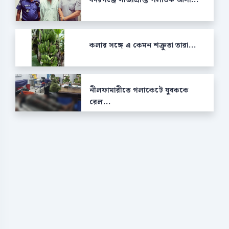
কলার সঙ্গে এ কেমন শক্রুতা তারা...
নীলফামারীতে গলাকেটে যুবককে
রেল...