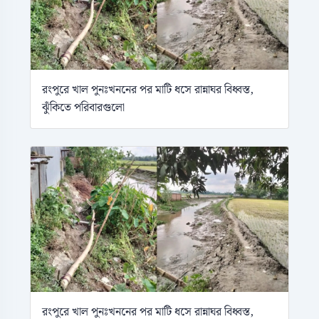
রংপুরে খাল পুনঃখননের পর মাটি ধসে রান্নাঘর বিধ্বস্ত,
ঝুঁকিতে পরিবারগুলো
রংপুরে খাল পুনঃখননের পর মাটি ধসে রান্নাঘর বিধ্বস্ত,