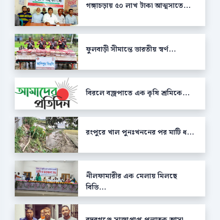
গঙ্গাচড়ায় ৫০ লাখ টাকা আত্মসাতে...
ফুলবাড়ী সীমান্তে ভারতীয় স্বর্ণ...
বিরলে বজ্রপাতে এক কৃষি শ্রমিকে...
রংপুরে খাল পুনঃখননের পর মাটি ধ...
নীলফামারীর এক মেলায় মিলছে
বিভি...
বদরগঞ্জে সাজাপ্রাপ্ত পলাতক আসা...