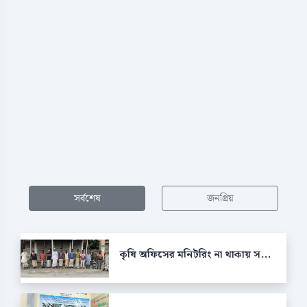
সর্বশেষ
জনপ্রিয়
কৃষি অফিসের মনিটরিং না থাকায় স...