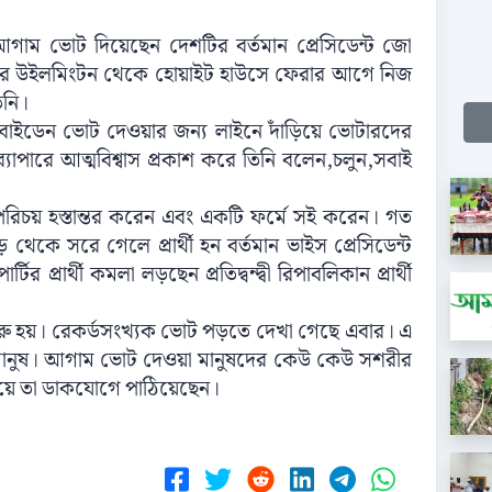
আগাম
ভোট
দিয়েছেন
দেশটির
বর্তমান
প্রেসিডেন্ট
জো
র
উইলমিংটন
থেকে
হোয়াইট
হাউসে
ফেরার
আগে
নিজ
িনি।
বাইডেন
ভোট
দেওয়ার
জন্য
লাইনে
দাঁড়িয়ে
ভোটারদের
ব্যাপারে
আত্মবিশ্বাস
প্রকাশ
করে
তিনি
বলেন
,
চলুন
,
সবাই
পরিচয়
হস্তান্তর
করেন
এবং
একটি
ফর্মে
সই
করেন।
গত
ড়
থেকে
সরে
গেলে
প্রার্থী
হন
বর্তমান
ভাইস
প্রেসিডেন্ট
পার্টির
প্রার্থী
কমলা
লড়ছেন
প্রতিদ্বন্দ্বী
রিপাবলিকান
প্রার্থী
রু
হয়।
রেকর্ডসংখ্যক
ভোট
পড়তে
দেখা
গেছে
এবার।
এ
ানুষ।
আগাম
ভোট
দেওয়া
মানুষদের
কেউ
কেউ
সশরীর
য়ে
তা
ডাকযোগে
পাঠিয়েছেন।