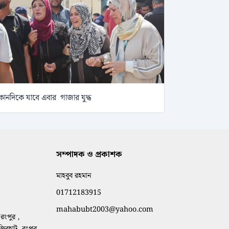
োনদিকে যাবে এবার গাজার যুদ্ধ
সম্পাদক ও প্রকাশক
মাহবুব রহমান
01712183915
mahabubt2003@yahoo.com
রংপুর ,
াজিরহাট, রংপুর