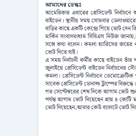
আমাদের
ডেস্কঃ
আমেরিকার
এবারের
প্রেসিডেন্ট
নির্বাচনে
বাইডেন।
স্থানীয়
সময়
সোমবার
ডেলাওয়ারে
বাড়ির
কাছে
একটি
কেন্দ্রে
গিয়ে
ভোট
দেন
ত
মার্কিন
সংবাদমাধ্যম
সিবিএস
নিউজ
জানায়
,
সঙ্গে
কথা
বলেন।
কমলা
হ্যারিসের
জয়ের
ভোট
দিতে
যাই।
এ
সময়
নির্বাচনী
কর্মীর
কাছে
বাইডেন
তাঁর
জুলাইয়ে
প্রেসিডেন্ট
বাইডেন
নির্বাচনের
দৌ
কমলা।
প্রেসিডেন্ট
নির্বাচনে
ডেমোক্রেটিক
সাবেক
প্রেসিডেন্ট
ডোনাল্ড
ট্রাম্পের
বিরুদ্ধে।
গত
সেপ্টেম্বরের
শেষ
দিকে
আগাম
ভোট
শু
পর্যন্ত
আগাম
ভোট
দিয়েছেন
প্রায়
৫
কোটি
ম
ভোট
দিয়েছেন
,
আবার
কেউ
ব্যালটে
ভোট
দি