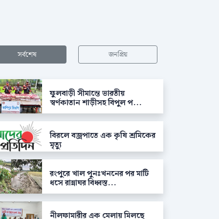
সর্বশেষ
জনপ্রিয়
ফুলবাড়ী সীমান্তে ভারতীয়
স্বর্ণকাতান শাড়ীসহ বিপুল প...
বিরলে বজ্রপাতে এক কৃষি শ্রমিকের
মৃত্যু
রংপুরে খাল পুনঃখননের পর মাটি
ধসে রান্নাঘর বিধ্বস্ত...
নীলফামারীর এক মেলায় মিলছে