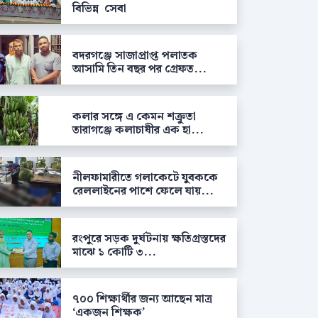
বিভিন্ন সেবা
বদরগঞ্জে সাজাপ্রাপ্ত পলাতক
আসামি তিন বছর পর গ্রেফত...
কলার সঙ্গে এ কেমন শক্রুতা
তারাগঞ্জে কলাচাষীর এক হা...
নীলফামারীতে গলাকেটে যুবককে
রেললাইনের পাশে ফেলে যায়...
রংপুরে সড়ক দুর্ঘটনায় ক্ষতিগ্রস্তদের
মাঝে ১ কোটি ৩...
৭০০ শিক্ষার্থীর জন্য আছেন মাত্র
‘একজন শিক্ষক’