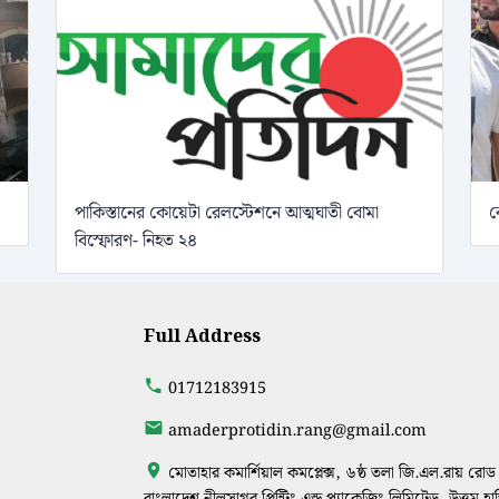
পাকিস্তানের কোয়েটা রেলস্টেশনে আত্মঘাতী বোমা
ক
বিস্ফোরণ- নিহত ২৪
Full Address
01712183915
amaderprotidin.rang@gmail.com
মোতাহার কমার্শিয়াল কমপ্লেক্স, ৬ষ্ঠ তলা জি.এল.রায় রোড 
বাংলাদেশ নীলসাগর প্রিন্টিং এন্ড প্যাকেজিং লিমিটেড, উত্তম হ