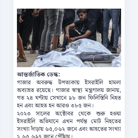
আন্তর্জাতিক ডেস্ক:
গাজার অবরুদ্ধ উপত্যকায় ইসরাইলি হামলা
অব্যাহত রয়েছে। গাজার স্বাস্থ্য মন্ত্রণালয় জানায়,
গত ২৪ ঘণ্টায় সেখানে ৯৮ জন ফিলিস্তিনি নিহত
হন এবং আহত হন আরও ৩৮৫ জন।
২০২৩ সালের অক্টোবর থেকে শুরু হওয়া
ইসরাইলি অভিযানে এখন পর্যন্ত মোট নিহতের
সংখ্যা দাঁড়ায় ৬৫,০৬২ জনে এবং আহতের সংখ্যা
১,৬৫,৬৯৭ জনে পৌঁছায়।