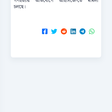
গণহত্যার অভিযোগে আইসিজে-তে মামলা
চলছে।