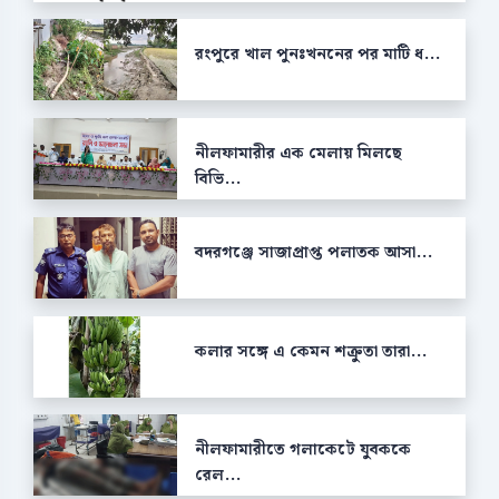
রংপুরে খাল পুনঃখননের পর মাটি ধ...
নীলফামারীর এক মেলায় মিলছে
বিভি...
বদরগঞ্জে সাজাপ্রাপ্ত পলাতক আসা...
কলার সঙ্গে এ কেমন শক্রুতা তারা...
নীলফামারীতে গলাকেটে যুবককে
রেল...