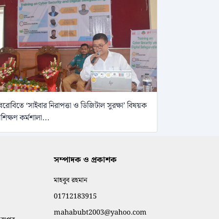
েরোবিতে ‘সাইবার নিরাপত্তা ও ডিজিটাল সুরক্ষা’ বিষয়ক
্রশিক্ষণ কর্মশালা...
সম্পাদক ও প্রকাশক
মাহবুব রহমান
01712183915
mahabubt2003@yahoo.com