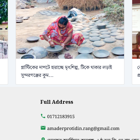
প্লাস্টিকের দাপটে হারাচ্ছে মৃৎশিল্প, টিকে থাকার লড়াই
ব
সুন্দরগঞ্জের কুম...
প
Full Address
01712183915
amaderprotidin.rang@gmail.com