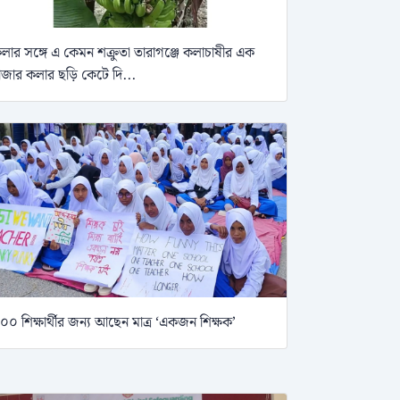
লার সঙ্গে এ কেমন শক্রুতা তারাগঞ্জে কলাচাষীর এক
াজার কলার ছড়ি কেটে দি...
০০ শিক্ষার্থীর জন্য আছেন মাত্র ‘একজন শিক্ষক’