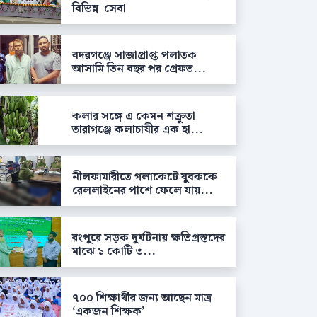
বিভিন্ন সেবা
বদরগঞ্জে সাজাপ্রাপ্ত পলাতক
আসামি তিন বছর পর গ্রেফত...
কলার সঙ্গে এ কেমন শক্রুতা
তারাগঞ্জে কলাচাষীর এক হা...
নীলফামারীতে গলাকেটে যুবককে
রেললাইনের পাশে ফেলে যায়...
রংপুরে সড়ক দুর্ঘটনায় ক্ষতিগ্রস্তদের
মাঝে ১ কোটি ৩...
৭০০ শিক্ষার্থীর জন্য আছেন মাত্র
‘একজন শিক্ষক’