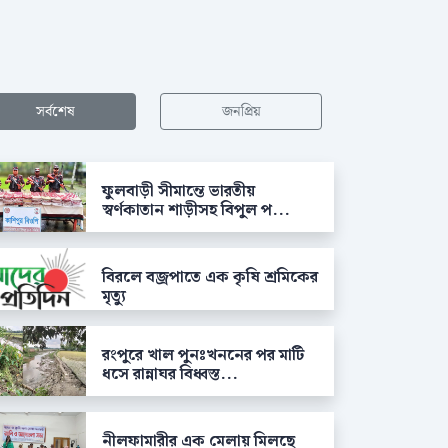
সর্বশেষ
জনপ্রিয়
ফুলবাড়ী সীমান্তে ভারতীয়
স্বর্ণকাতান শাড়ীসহ বিপুল প...
বিরলে বজ্রপাতে এক কৃষি শ্রমিকের
মৃত্যু
রংপুরে খাল পুনঃখননের পর মাটি
ধসে রান্নাঘর বিধ্বস্ত...
নীলফামারীর এক মেলায় মিলছে