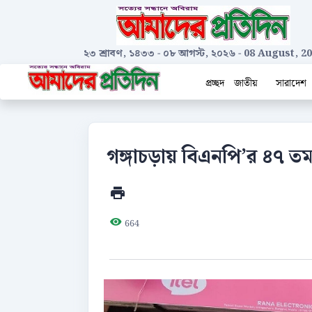
২৩ শ্রাবণ, ১৪৩৩
-
০৮ আগস্ট, ২০২৬
-
08 August, 2
প্রচ্ছদ
জাতীয়
সারাদেশ
গঙ্গাচড়ায় বিএনপি’র ৪৭ তম প
664