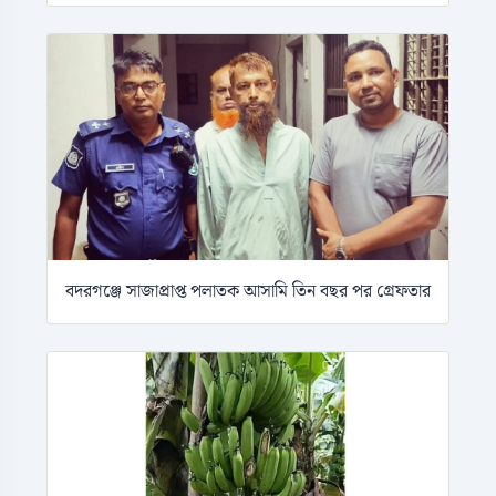
বদরগঞ্জে সাজাপ্রাপ্ত পলাতক আসামি তিন বছর পর গ্রেফতার