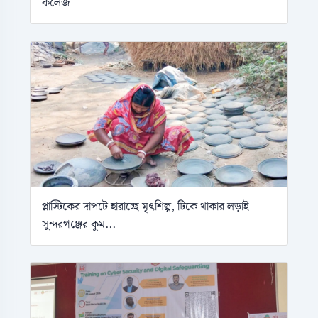
কলেজ
প্লাস্টিকের দাপটে হারাচ্ছে মৃৎশিল্প, টিকে থাকার লড়াই
সুন্দরগঞ্জের কুম...