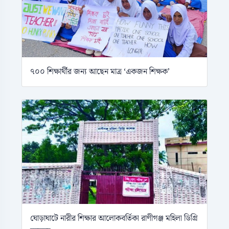
৭০০ শিক্ষার্থীর জন্য আছেন মাত্র ‘একজন শিক্ষক’
ঘোড়াঘাটে নারীর শিক্ষার আলোকবর্তিকা রাণীগঞ্জ মহিলা ডিগ্রি