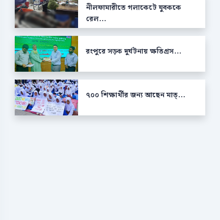
নীলফামারীতে গলাকেটে যুবককে
রেল...
রংপুরে সড়ক দুর্ঘটনায় ক্ষতিগ্রস...
৭০০ শিক্ষার্থীর জন্য আছেন মাত্...