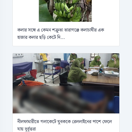
কলার সঙ্গে এ কেমন শক্রুতা তারাগঞ্জে কলাচাষীর এক
হাজার কলার ছড়ি কেটে দি...
নীলফামারীতে গলাকেটে যুবককে রেললাইনের পাশে ফেলে
যায় দুর্বৃত্তরা