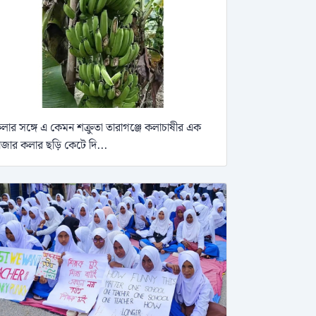
লার সঙ্গে এ কেমন শক্রুতা তারাগঞ্জে কলাচাষীর এক
াজার কলার ছড়ি কেটে দি...