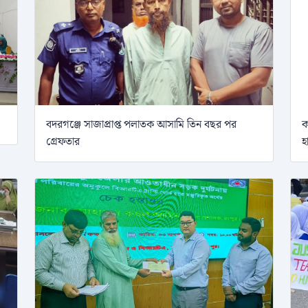
বদরগঞ্জে সাজাপ্রাপ্ত পলাতক আসামি তিন বছর পর
ক
গ্রেফতার
হ