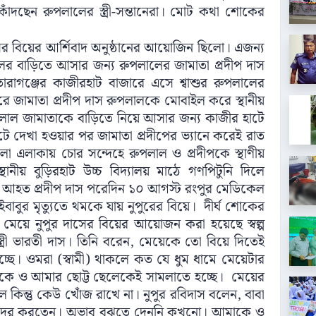
াঁদছেন রুপলালের স্ত্রী-সন্তানেরা। মোট কথা শোকের
র বিয়ের আর্শিবাদ অনুষ্ঠানের আয়োজিন ছিলো। এজন্য
ালের বাড়িতে আসার জন্য রুপলালের জামাতা প্রদীপ দাস
ারাগঞ্জের কাজীরহাট বাজারে এসে শ্বাশুর রুপলালের
পরে জামাতা প্রদীপ দাস রুপলালকে মোবাইল করে স্থানীয়
পালাল জামাতাকে বাড়িতে নিয়ে আসার জন্য কাজীর হাটে
টে দেখা হওয়ার পর জামাতা প্রদীপের ভ্যানে করেই রাত
লা এলাকায় চোর সন্দেহে রুপলাল ও প্রদীপকে স্থাণীয়
ীয় বুড়িরহাট উচ্চ বিদ্যালয় মাঠে গণপিটুনি দিলে
ত্বর আহত প্রদীপ দাস পরেদিন ১০ আগস্ট রংপুর মেডিকেল
াবুর মৃত্যুতে থমকে যায় নুপুরের বিয়ে। দীর্ঘ শোকের
েয়ে নুপুর দাসের বিয়ের আয়োজন করা হয়েছে স্বল্প
্রী ভারতী দাস। তিনি বরেন, মেয়েকে তো বিয়ে দিতেই
্ছে। ওমরা (স্বামী) থাকলে কত যে ধুম ধামে মেয়েটার
কে ও আমার ছোট্ট ছেলেকেই সামলাতে হচ্ছে। মেয়ের
িন্তু কেউ খোঁজ রাখে না। নুপুর রবিদাস বলেন, বাবা
র করতেন। অভাব বুঝতে দেননি কখনো। আমাকে ও