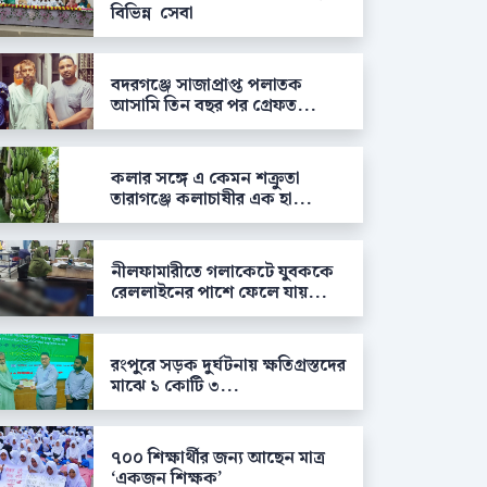
বিভিন্ন সেবা
বদরগঞ্জে সাজাপ্রাপ্ত পলাতক
আসামি তিন বছর পর গ্রেফত...
কলার সঙ্গে এ কেমন শক্রুতা
তারাগঞ্জে কলাচাষীর এক হা...
নীলফামারীতে গলাকেটে যুবককে
রেললাইনের পাশে ফেলে যায়...
রংপুরে সড়ক দুর্ঘটনায় ক্ষতিগ্রস্তদের
মাঝে ১ কোটি ৩...
৭০০ শিক্ষার্থীর জন্য আছেন মাত্র
‘একজন শিক্ষক’