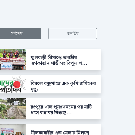
সর্বশেষ
জনপ্রিয়
ফুলবাড়ী সীমান্তে ভারতীয়
স্বর্ণকাতান শাড়ীসহ বিপুল প...
বিরলে বজ্রপাতে এক কৃষি শ্রমিকের
মৃত্যু
রংপুরে খাল পুনঃখননের পর মাটি
ধসে রান্নাঘর বিধ্বস্ত...
নীলফামারীর এক মেলায় মিলছে