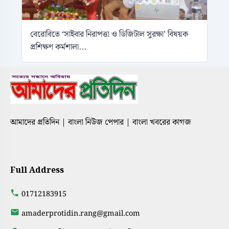
বেরোবিতে ‘সাইবার নিরাপত্তা ও ডিজিটাল সুরক্ষা’ বিষয়ক
প্রশিক্ষণ কর্মশালা...
আমাদের প্রতিদিন | বাংলা নিউজ পেপার | বাংলা খবরের কাগজ
Full Address
01712183915
amaderprotidin.rang@gmail.com