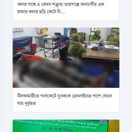
কলার সঙ্গে এ কেমন শক্রুতা তারাগঞ্জে কলাচাষীর এক
হাজার কলার ছড়ি কেটে দি...
নীলফামারীতে গলাকেটে যুবককে রেললাইনের পাশে ফেলে
যায় দুর্বৃত্তরা