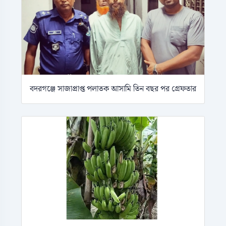
বদরগঞ্জে সাজাপ্রাপ্ত পলাতক আসামি তিন বছর পর গ্রেফতার