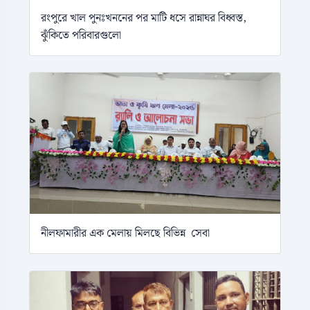
রংপুরে খাল পুনঃখননের পর মাটি ধসে রান্নাঘর বিধ্বস্ত,
ঝুঁকিতে পরিবারগুলো
নীলফামারীর এক মেলায় মিলছে বিভিন্ন সেবা