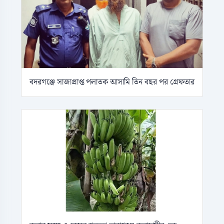
বদরগঞ্জে সাজাপ্রাপ্ত পলাতক আসামি তিন বছর পর গ্রেফতার