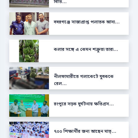
বিভি...
বদরগঞ্জে সাজাপ্রাপ্ত পলাতক আসা...
কলার সঙ্গে এ কেমন শক্রুতা তারা...
নীলফামারীতে গলাকেটে যুবককে
রেল...
রংপুরে সড়ক দুর্ঘটনায় ক্ষতিগ্রস...
৭০০ শিক্ষার্থীর জন্য আছেন মাত্...