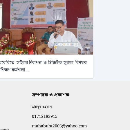
েরোবিতে ‘সাইবার নিরাপত্তা ও ডিজিটাল সুরক্ষা’ বিষয়ক
্রশিক্ষণ কর্মশালা...
সম্পাদক ও প্রকাশক
মাহবুব রহমান
01712183915
mahabubt2003@yahoo.com