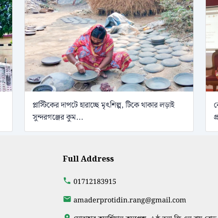
প্লাস্টিকের দাপটে হারাচ্ছে মৃৎশিল্প, টিকে থাকার লড়াই
ব
সুন্দরগঞ্জের কুম...
প
Full Address
01712183915
amaderprotidin.rang@gmail.com