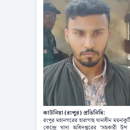
কাউনিয়া (রংপুর) প্রতিনিধি:
রংপুর মহানগরের হারাগাছ থানাধীন ময়নাকুটি 
কেন্দ্রে খাদ্য অধিদপ্তরের ‘সহকারী উপ