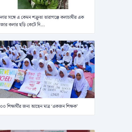
লার সঙ্গে এ কেমন শক্রুতা তারাগঞ্জে কলাচাষীর এক
াজার কলার ছড়ি কেটে দি...
০০ শিক্ষার্থীর জন্য আছেন মাত্র ‘একজন শিক্ষক’