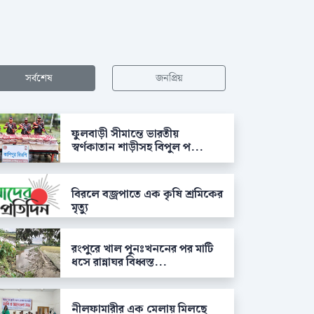
সর্বশেষ
জনপ্রিয়
ফুলবাড়ী সীমান্তে ভারতীয়
স্বর্ণকাতান শাড়ীসহ বিপুল প...
বিরলে বজ্রপাতে এক কৃষি শ্রমিকের
মৃত্যু
রংপুরে খাল পুনঃখননের পর মাটি
ধসে রান্নাঘর বিধ্বস্ত...
নীলফামারীর এক মেলায় মিলছে