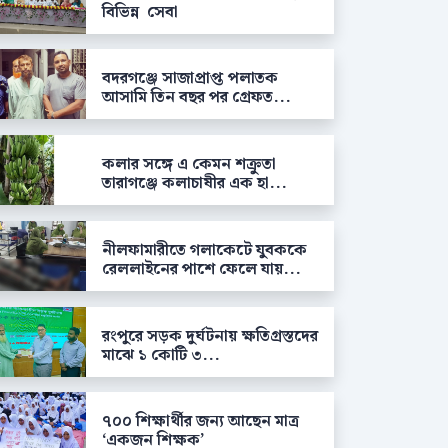
বিভিন্ন সেবা
বদরগঞ্জে সাজাপ্রাপ্ত পলাতক
আসামি তিন বছর পর গ্রেফত...
কলার সঙ্গে এ কেমন শক্রুতা
তারাগঞ্জে কলাচাষীর এক হা...
নীলফামারীতে গলাকেটে যুবককে
রেললাইনের পাশে ফেলে যায়...
রংপুরে সড়ক দুর্ঘটনায় ক্ষতিগ্রস্তদের
মাঝে ১ কোটি ৩...
৭০০ শিক্ষার্থীর জন্য আছেন মাত্র
‘একজন শিক্ষক’